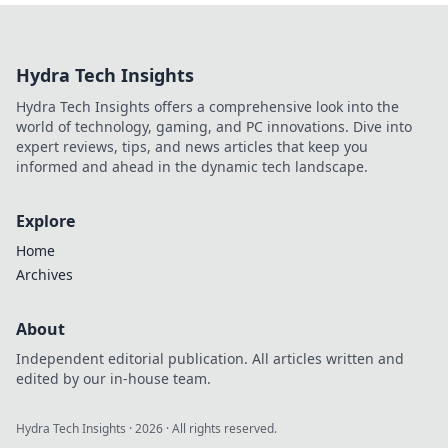
der Messerklingen
in der CSGO-
Modenschau und
Hydra Tech Insights
finde heraus,
welche Designs
Hydra Tech Insights offers a comprehensive look into the
die Spieler
world of technology, gaming, and PC innovations. Dive into
begeistern!
expert reviews, tips, and news articles that keep you
informed and ahead in the dynamic tech landscape.
Explore
Home
Archives
About
Independent editorial publication. All articles written and
edited by our in-house team.
Hydra Tech Insights
·
2026
· All rights reserved.