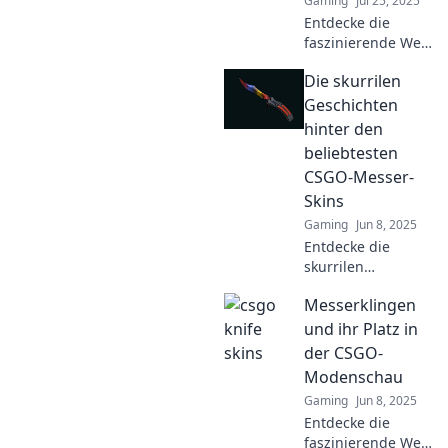
Gaming
Jul 25, 2025
Entdecke die
faszinierende Welt
der CSGO-Messer-
Die skurrilen
Skins und erfahre,
warum sie echte
Geschichten
Kunstwerke in der
hinter den
Spielkultur sind!
beliebtesten
CSGO-Messer-
Skins
Gaming
Jun 8, 2025
Entdecke die
skurrilen
Geschichten hinter
Messerklingen
den beliebtesten
CSGO-Messer-
und ihr Platz in
Skins und erfahre,
der CSGO-
was sie so
Modenschau
einzigartig macht!
Gaming
Jun 8, 2025
Entdecke die
faszinierende Welt