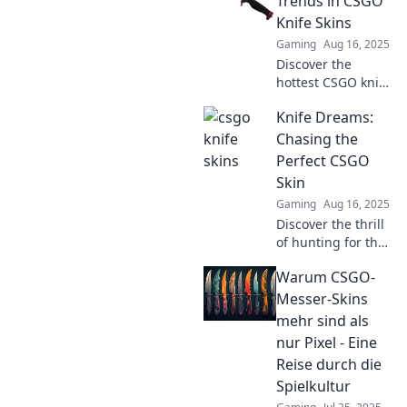
Trends in CSGO
Knife Skins
Gaming
Aug 16, 2025
Discover the
hottest CSGO knife
skin trends!
Knife Dreams:
Uncover unique
styles and
Chasing the
investment tips
Perfect CSGO
that will elevate
Skin
your game and
Gaming
Aug 16, 2025
collection today!
Discover the thrill
of hunting for the
ultimate CSGO
Warum CSGO-
skin! Join us on a
journey filled with
Messer-Skins
tips, tricks, and
mehr sind als
epic finds in Knife
nur Pixel - Eine
Dreams!
Reise durch die
Spielkultur