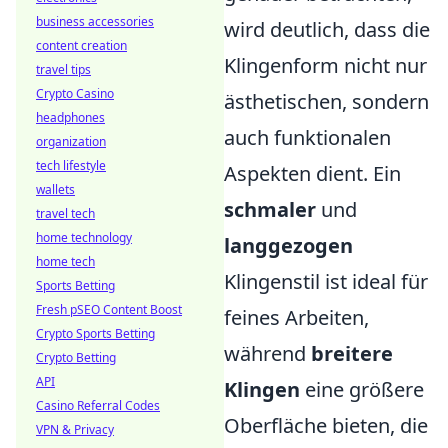
business accessories
wird deutlich, dass die
content creation
Klingenform nicht nur
travel tips
Crypto Casino
ästhetischen, sondern
headphones
auch funktionalen
organization
tech lifestyle
Aspekten dient. Ein
wallets
schmaler
und
travel tech
home technology
langgezogen
home tech
Klingenstil ist ideal für
Sports Betting
Fresh pSEO Content Boost
feines Arbeiten,
Crypto Sports Betting
während
breitere
Crypto Betting
API
Klingen
eine größere
Casino Referral Codes
Oberfläche bieten, die
VPN & Privacy