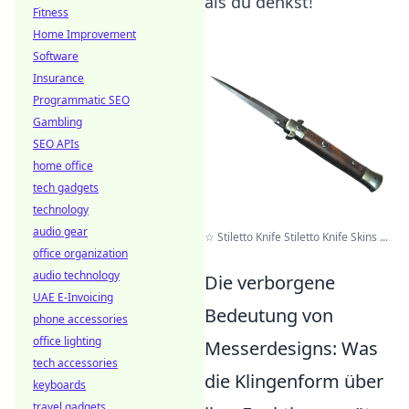
als du denkst!
Fitness
Home Improvement
Software
Insurance
Programmatic SEO
Gambling
SEO APIs
home office
tech gadgets
technology
audio gear
☆ Stiletto Knife Stiletto Knife Skins ...
office organization
audio technology
Die verborgene
UAE E-Invoicing
Bedeutung von
phone accessories
office lighting
Messerdesigns: Was
tech accessories
die Klingenform über
keyboards
travel gadgets