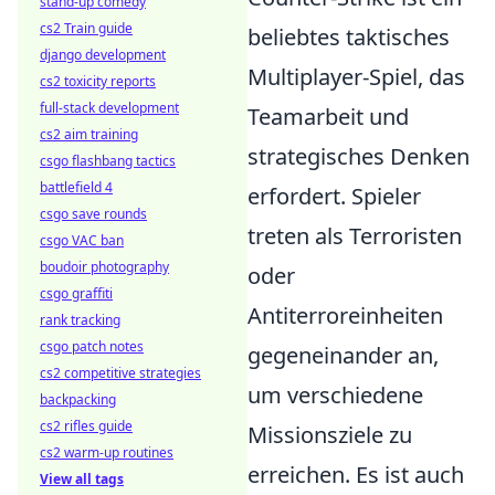
stand-up comedy
cs2 Train guide
beliebtes taktisches
django development
Multiplayer-Spiel, das
cs2 toxicity reports
full-stack development
Teamarbeit und
cs2 aim training
strategisches Denken
csgo flashbang tactics
battlefield 4
erfordert. Spieler
csgo save rounds
treten als Terroristen
csgo VAC ban
boudoir photography
oder
csgo graffiti
Antiterroreinheiten
rank tracking
csgo patch notes
gegeneinander an,
cs2 competitive strategies
um verschiedene
backpacking
cs2 rifles guide
Missionsziele zu
cs2 warm-up routines
erreichen. Es ist auch
View all tags