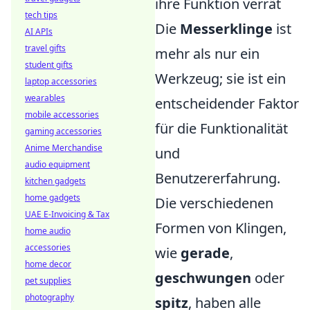
ihre Funktion verrät
tech tips
Die
Messerklinge
ist
AI APIs
travel gifts
mehr als nur ein
student gifts
Werkzeug; sie ist ein
laptop accessories
wearables
entscheidender Faktor
mobile accessories
für die Funktionalität
gaming accessories
Anime Merchandise
und
audio equipment
Benutzererfahrung.
kitchen gadgets
home gadgets
Die verschiedenen
UAE E-Invoicing & Tax
Formen von Klingen,
home audio
accessories
wie
gerade
,
home decor
geschwungen
oder
pet supplies
photography
spitz
, haben alle