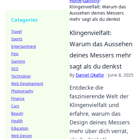
Home
›
Gaming
›
Klingenvielfalt: Warum das
Aussehen deines Messers
mehr sagt als du denkst
Categories
Klingenvielfalt:
Travel
Sports
Warum das Aussehen
Entertainment
deines Messers mehr
Pets
Gaming
sagt als du denkst
SEO
By
Daniel Okafor
·
June 8, 2025
Technology
Web Development
Entdecke die
Photography
faszinierende Welt der
Finance
Klingenvielfalt und
Cars
erfahre, warum das
Beauty
Health
Design deines Messers
Education
mehr über dich verrät,
Web Design