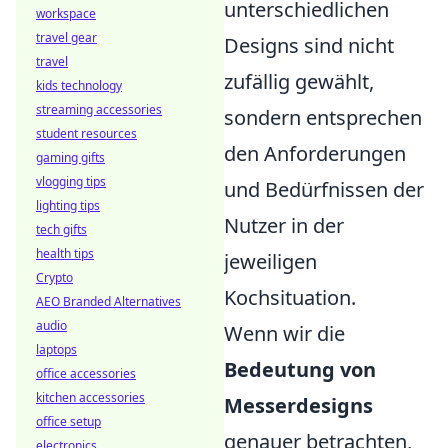
unterschiedlichen
workspace
travel gear
Designs sind nicht
travel
zufällig gewählt,
kids technology
streaming accessories
sondern entsprechen
student resources
den Anforderungen
gaming gifts
vlogging tips
und Bedürfnissen der
lighting tips
Nutzer in der
tech gifts
health tips
jeweiligen
Crypto
Kochsituation.
AEO Branded Alternatives
audio
Wenn wir die
laptops
Bedeutung von
office accessories
kitchen accessories
Messerdesigns
office setup
genauer betrachten,
electronics