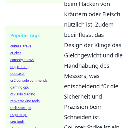
beim Hacken von
Kräutern oder Fleisch
nützlich ist. Zudem
beeinflusst das
Popular Tags
Design der Klinge das
cultural travel
cricket
Gleichgewicht und die
comedy shows
Handhabung des
dog training
podcasts
Messers, was
cs2 console commands
entscheidend für die
gaming gpu
cs2 skin trading
Sicherheit und
rank tracking tools
Präzision beim
tech startups
csgo maps
Schneiden ist.
seo tools
Counter-Strike ist ein