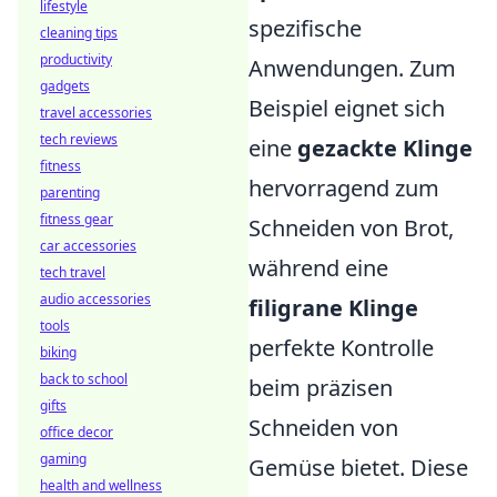
lifestyle
spezifische
cleaning tips
productivity
Anwendungen. Zum
gadgets
Beispiel eignet sich
travel accessories
tech reviews
eine
gezackte Klinge
fitness
hervorragend zum
parenting
fitness gear
Schneiden von Brot,
car accessories
während eine
tech travel
audio accessories
filigrane Klinge
tools
perfekte Kontrolle
biking
back to school
beim präzisen
gifts
Schneiden von
office decor
gaming
Gemüse bietet. Diese
health and wellness