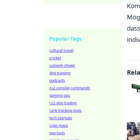
Komp
Mögl
dass
Popular Tags
indi
cultural travel
cricket
comedy shows
Rel
dog training
podcasts
cs2 console commands
gaming gpu
cs2 skin trading
rank tracking tools
tech startups
csgo maps
seo tools