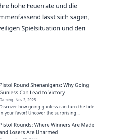
hre hohe Feuerrate und die
ammenfassend lässt sich sagen,
eiligen Spielsituation und den
Pistol Round Shenanigans: Why Going
Gunless Can Lead to Victory
Gaming
Nov 3, 2025
Discover how going gunless can turn the tide
in your favor! Uncover the surprising
strategies behind Pistol Round Shenanigans
Pistol Rounds: Where Winners Are Made
now!
and Losers Are Unarmed