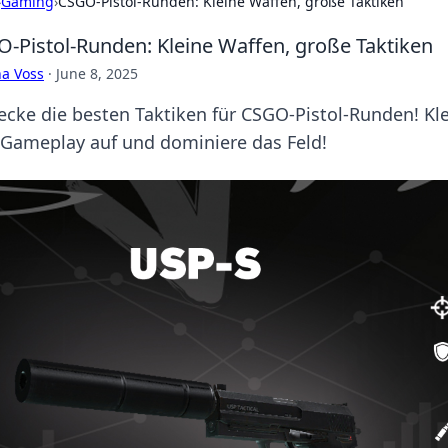
›
Gaming
›
CSGO-Pistol-Runden: Kleine Waffen, große Taktiken
-Pistol-Runden: Kleine Waffen, große Taktiken
a Voss
·
June 8, 2025
ecke die besten Taktiken für CSGO-Pistol-Runden! Kle
 Gameplay auf und dominiere das Feld!