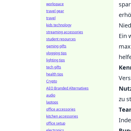
spar
workspace
travel gear
erhö
travel
Nied
kids technology
streaming accessories
Ein 
student resources
maxi
gaming gifts
vlogging tips
helf
lighting tips
Kenn
tech gifts
health tips
Vers
Crypto
Nut
AEO Branded Alternatives
audio
zu s
laptops
Tea
office accessories
kitchen accessories
Inde
office setup
Run
electronics