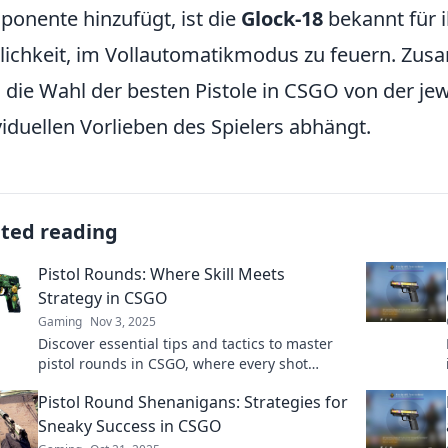
onente hinzufügt, ist die
Glock-18
bekannt für i
ichkeit, im Vollautomatikmodus zu feuern. Zus
 die Wahl der besten Pistole in CSGO von der jew
viduellen Vorlieben des Spielers abhängt.
ated reading
Pistol Rounds: Where Skill Meets
Strategy in CSGO
Gaming
Nov 3, 2025
Discover essential tips and tactics to master
pistol rounds in CSGO, where every shot
counts! Elevate your game today!
Pistol Round Shenanigans: Strategies for
Sneaky Success in CSGO