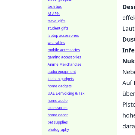
Dese
tech tips
AI APIs
effe
travel gifts
Laut
student gifts
laptop accessories
Dust
wearables
Inf
mobile accessories
gaming accessories
Nuk
Anime Merchandise
Nebe
audio equipment
kitchen gadgets
Auf
home gadgets
über
UAE E-Invoicing & Tax
home audio
Pist
accessories
hohe
home decor
pet supplies
dara
photography