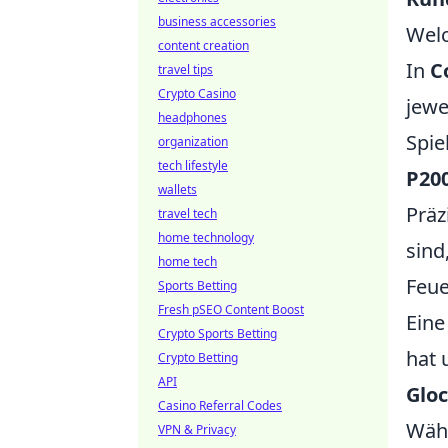
business accessories
Welc
content creation
In
C
travel tips
Crypto Casino
jewe
headphones
Spie
organization
tech lifestyle
P20
wallets
Präz
travel tech
home technology
sind
home tech
Feue
Sports Betting
Fresh pSEO Content Boost
Eine
Crypto Sports Betting
hat 
Crypto Betting
API
Gloc
Casino Referral Codes
Wäh
VPN & Privacy