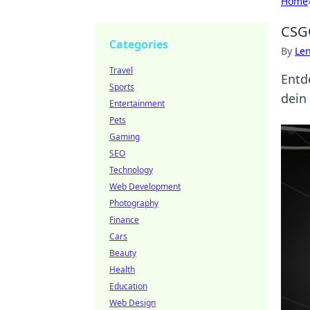
Home
CSGO
Categories
By
Len
Travel
Entd
Sports
dein
Entertainment
Pets
Gaming
SEO
Technology
Web Development
Photography
Finance
Cars
Beauty
Health
Education
Web Design