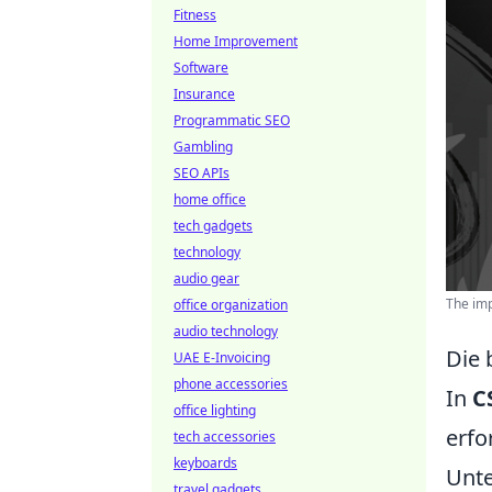
Fitness
Home Improvement
Software
Insurance
Programmatic SEO
Gambling
SEO APIs
home office
tech gadgets
technology
audio gear
The imp
office organization
audio technology
Die 
UAE E-Invoicing
phone accessories
In
C
office lighting
erfo
tech accessories
keyboards
Unte
travel gadgets