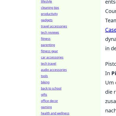
ents
lifestyle
cleaning tips
Coun
productivity
Team
gadgets
travel accessories
Cas
tech reviews
dyna
fitness
parenting
in d
fitness gear
car accessories
Pist
tech travel
audio accessories
In
P
tools
Um d
biking
back to school
die 
gifts
zusa
office decor
gaming
nach
health and wellness