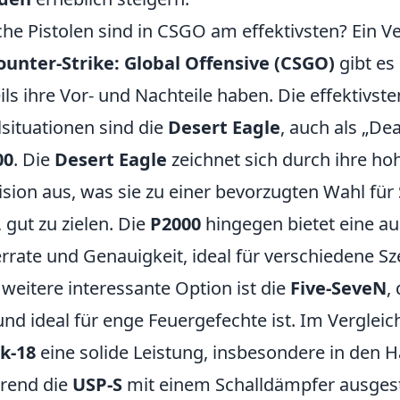
he Pistolen sind in CSGO am effektivsten? Ein Ve
ounter-Strike: Global Offensive (CSGO)
gibt es 
ils ihre Vor- und Nachteile haben. Die effektivst
lsituationen sind die
Desert Eagle
, auch als „De
00
. Die
Desert Eagle
zeichnet sich durch ihre ho
ision aus, was sie zu einer bevorzugten Wahl für 
, gut zu zielen. Die
P2000
hingegen bietet eine a
rrate und Genauigkeit, ideal für verschiedene Sz
 weitere interessante Option ist die
Five-SeveN
,
und ideal für enge Feuergefechte ist. Im Vergleic
k-18
eine solide Leistung, insbesondere in den 
rend die
USP-S
mit einem Schalldämpfer ausgesta