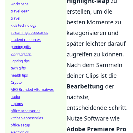
Highlight-Map
zu
workspace
erstellen, um die
travel gear
travel
besten Momente zu
kids technology
kategorisieren und
streaming accessories
student resources
später leichter darauf
gaming gifts
zugreifen zu können.
vlogging tips
lighting tips
Nach dem Sammeln
tech gifts
deiner Clips ist die
health tips
Crypto
Bearbeitung
der
AEO Branded Alternatives
nächste,
audio
laptops
entscheidende Schritt.
office accessories
Nutze Software wie
kitchen accessories
office setup
Adobe Premiere Pro
electronics