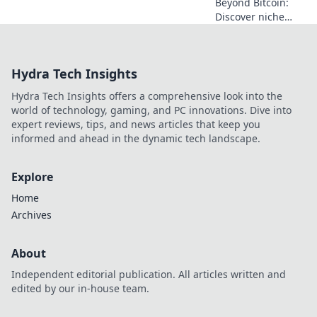
Beyond Bitcoin:
Discover niche
altcoins powering
crypto betting.
Uncover hidden
Hydra Tech Insights
gems & diversify
your stakes. Click
Hydra Tech Insights offers a comprehensive look into the
to explore!
world of technology, gaming, and PC innovations. Dive into
expert reviews, tips, and news articles that keep you
informed and ahead in the dynamic tech landscape.
Explore
Home
Archives
About
Independent editorial publication. All articles written and
edited by our in-house team.