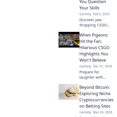
You Question
Momenten und
Your Skills
packenden
Gaming
Feb 5, 2025
Spielzügen
Discover jaw-
mitreißen!
dropping CSGO
highlights that will
When Pigeons
make you doubt
your skills! Watch
Hit the Fan:
these epic plays
Hilarious CSGO
and see if you can
Highlights You
keep up!
Won't Believe
Gaming
Dec 31, 2024
Prepare for
laughter with
outrageous CSGO
Beyond Bitcoin:
highlights! When
pigeons hit the
Exploring Niche
fan, you won't
Cryptocurrencies
believe the chaos
on Betting Sites
that ensues!
Gaming
Mar 24, 2026