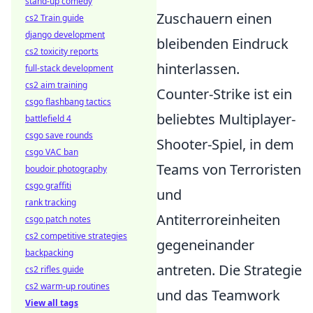
stand-up comedy
Zuschauern einen
cs2 Train guide
django development
bleibenden Eindruck
cs2 toxicity reports
hinterlassen.
full-stack development
cs2 aim training
Counter-Strike ist ein
csgo flashbang tactics
beliebtes Multiplayer-
battlefield 4
csgo save rounds
Shooter-Spiel, in dem
csgo VAC ban
Teams von Terroristen
boudoir photography
csgo graffiti
und
rank tracking
Antiterroreinheiten
csgo patch notes
cs2 competitive strategies
gegeneinander
backpacking
antreten. Die Strategie
cs2 rifles guide
cs2 warm-up routines
und das Teamwork
View all tags