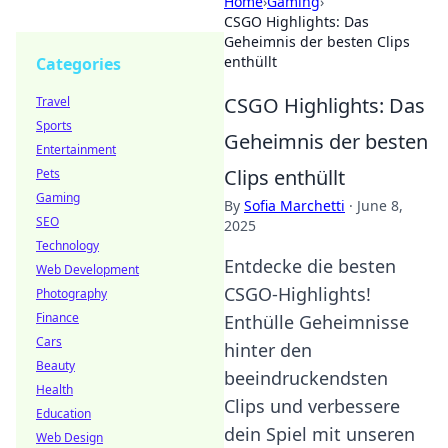
Home
›
Gaming
›
CSGO Highlights: Das
Geheimnis der besten Clips
enthüllt
Categories
CSGO Highlights: Das
Travel
Sports
Geheimnis der besten
Entertainment
Clips enthüllt
Pets
Gaming
By
Sofia Marchetti
·
June 8,
SEO
2025
Technology
Entdecke die besten
Web Development
CSGO-Highlights!
Photography
Finance
Enthülle Geheimnisse
Cars
hinter den
Beauty
beeindruckendsten
Health
Clips und verbessere
Education
dein Spiel mit unseren
Web Design