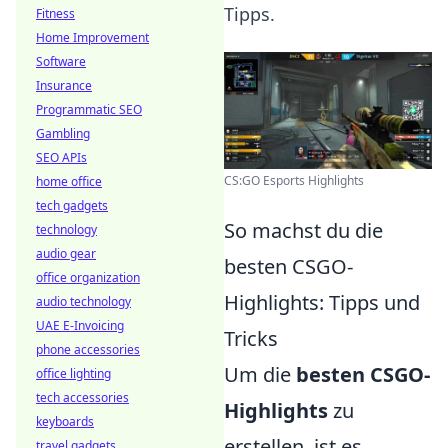
Tipps.
Fitness
Home Improvement
Software
Insurance
Programmatic SEO
Gambling
SEO APIs
CS:GO Esports Highlights
home office
tech gadgets
So machst du die
technology
audio gear
besten CSGO-
office organization
Highlights: Tipps und
audio technology
UAE E-Invoicing
Tricks
phone accessories
Um die
besten CSGO-
office lighting
tech accessories
Highlights
zu
keyboards
erstellen, ist es
travel gadgets