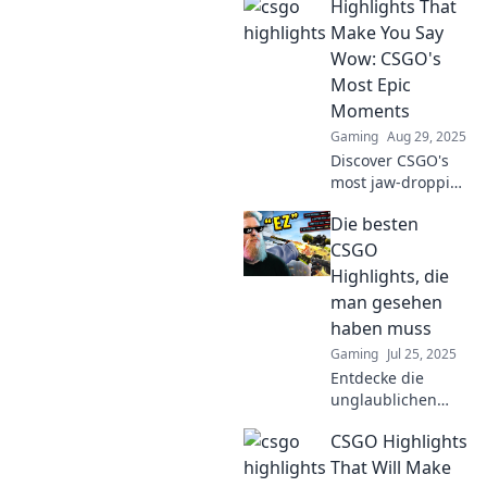
Highlights That
Make You Say
Wow: CSGO's
Most Epic
Moments
Gaming
Aug 29, 2025
Discover CSGO's
most jaw-dropping
moments that will
Die besten
leave you
speechless! Dive
CSGO
into highlights
Highlights, die
that redefine
man gesehen
gaming
haben muss
excitement.
Gaming
Jul 25, 2025
Entdecke die
unglaublichen
CSGO Highlights,
CSGO Highlights
die du unbedingt
sehen musst! Lass
That Will Make
dich von epischen