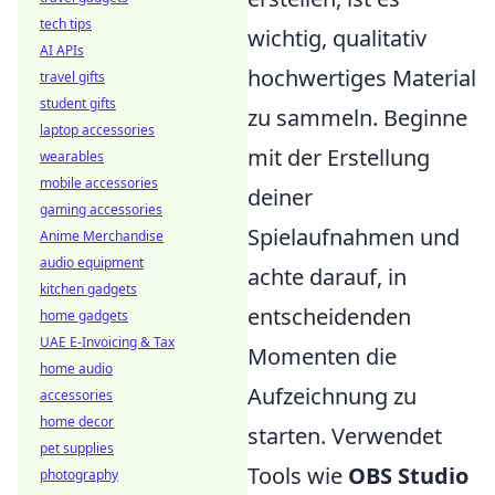
tech tips
wichtig, qualitativ
AI APIs
hochwertiges Material
travel gifts
student gifts
zu sammeln. Beginne
laptop accessories
mit der Erstellung
wearables
mobile accessories
deiner
gaming accessories
Spielaufnahmen und
Anime Merchandise
audio equipment
achte darauf, in
kitchen gadgets
entscheidenden
home gadgets
UAE E-Invoicing & Tax
Momenten die
home audio
Aufzeichnung zu
accessories
home decor
starten. Verwendet
pet supplies
Tools wie
OBS Studio
photography