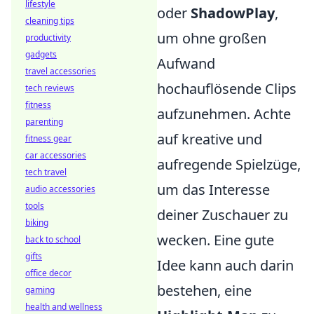
lifestyle
oder
ShadowPlay
,
cleaning tips
um ohne großen
productivity
gadgets
Aufwand
travel accessories
hochauflösende Clips
tech reviews
fitness
aufzunehmen. Achte
parenting
auf kreative und
fitness gear
car accessories
aufregende Spielzüge,
tech travel
um das Interesse
audio accessories
tools
deiner Zuschauer zu
biking
wecken. Eine gute
back to school
gifts
Idee kann auch darin
office decor
bestehen, eine
gaming
health and wellness