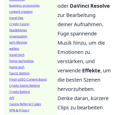
oder
DaVinci Resolve
business accessories
content creation
zur Bearbeitung
travel tips
deiner Aufnahmen.
Crypto Casino
headphones
Füge spannende
organization
Musik hinzu, um die
tech lifestyle
wallets
Emotionen zu
travel tech
verstärken, und
home technology
home tech
verwende
Effekte
, um
Sports Betting
die besten Szenen
Fresh pSEO Content Boost
Crypto Sports Betting
hervorzuheben.
Crypto Betting
Denke daran, kürzere
API
Casino Referral Codes
Clips zu bearbeiten
VPN & Privacy