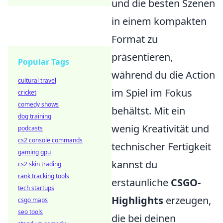
und die besten Szenen
in einem kompakten
Format zu
präsentieren,
Popular Tags
während du die Action
cultural travel
im Spiel im Fokus
cricket
comedy shows
behältst. Mit ein
dog training
wenig Kreativität und
podcasts
cs2 console commands
technischer Fertigkeit
gaming gpu
kannst du
cs2 skin trading
rank tracking tools
erstaunliche
CSGO-
tech startups
Highlights
erzeugen,
csgo maps
seo tools
die bei deinen