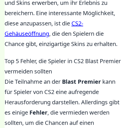
und Skins erwerben, um ihr Erlebnis zu
bereichern. Eine interessante Möglichkeit,
diese anzupassen, ist die
CS2-
Gehäuseöffnung
, die den Spielern die
Chance gibt, einzigartige Skins zu erhalten.
Top 5 Fehler, die Spieler in CS2 Blast Premier
vermeiden sollten
Die Teilnahme an der
Blast Premier
kann
für Spieler von CS2 eine aufregende
Herausforderung darstellen. Allerdings gibt
es einige
Fehler
, die vermieden werden
sollten, um die Chancen auf einen