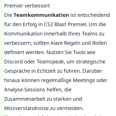
Premier verbessert
Die
Teamkommunikation
ist entscheidend
für den Erfolg in CS2 Blast Premier. Um die
Kommunikation innerhalb Ihres Teams zu
verbessern, sollten klare Regeln und Rollen
definiert werden. Nutzen Sie Tools wie
Discord oder Teamspeak, um strategische
Gespräche in Echtzeit zu führen. Darüber
hinaus können regelmäßige Meetings oder
Analyse-Sessions helfen, die
Zusammenarbeit zu stärken und
Missverständnisse zu vermeiden.