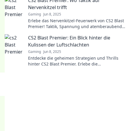
CS2 Blast Premier: Wo Taktik auf
Nervenkitzel trifft
Gaming
Jun 8, 2025
Erlebe das Nervenkitzel-Feuerwerk von CS2 Blast
Premier! Taktik, Spannung und atemberaubende
Momente erwarten dich. Sei dabei!
CS2 Blast Premier: Ein Blick hinter die
Kulissen der Luftschlachten
Gaming
Jun 8, 2025
Entdecke die geheimen Strategien und Thrills
hinter CS2 Blast Premier. Erlebe die
spannendsten Luftschlachten hautnah!