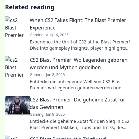
Related reading
When CS2 Takes Flight: The Blast Premier
Experience
Gaming
Aug 16, 2025
Experience the thrill of CS2 at the Blast Premier!
Dive into gameplay insights, player highlights,
and unforgettable moments. Don't miss out!
CS2 Blast Premier: Wo Legenden geboren
werden und Mythen gedeihen
Gaming
Jun 8, 2025
Entdecke die aufregende Welt von CS2 Blast
Premier, wo Legenden geboren werden und
Mythen gedeihen! Tauche ein in epische
CS2 Blast Premier: Die geheime Zutat für
Geschichten und spannende Spiele!
das Gewinnen
Gaming
Jun 8, 2025
Entdecke die geheime Zutat für den Sieg in CS2
Blast Premier! Taktiken, Tipps und Tricks, die
deinen Spielstil revolutionieren werden.