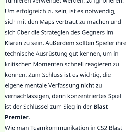
Turnieren verwendet werden, zu ignorieren.
Um erfolgreich zu sein, ist es notwendig,
sich mit den Maps vertraut zu machen und
sich über die Strategien des Gegners im
Klaren zu sein. Außerdem sollten Spieler ihre
technische Ausrüstung gut kennen, um in
kritischen Momenten schnell reagieren zu
können. Zum Schluss ist es wichtig, die
eigene mentale Verfassung nicht zu
vernachlässigen, denn konzentriertes Spiel
ist der Schlüssel zum Sieg in der
Blast
Premier
.
Wie man Teamkommunikation in CS2 Blast