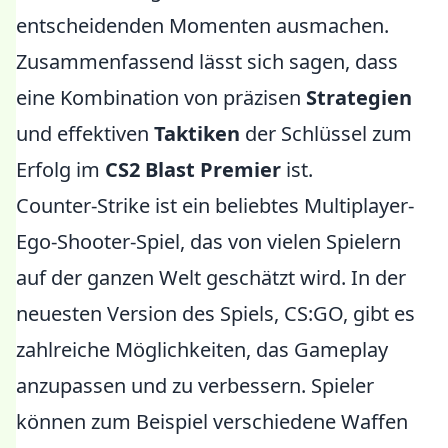
entscheidenden Momenten ausmachen.
Zusammenfassend lässt sich sagen, dass
eine Kombination von präzisen
Strategien
und effektiven
Taktiken
der Schlüssel zum
Erfolg im
CS2 Blast Premier
ist.
Counter-Strike ist ein beliebtes Multiplayer-
Ego-Shooter-Spiel, das von vielen Spielern
auf der ganzen Welt geschätzt wird. In der
neuesten Version des Spiels, CS:GO, gibt es
zahlreiche Möglichkeiten, das Gameplay
anzupassen und zu verbessern. Spieler
können zum Beispiel verschiedene Waffen