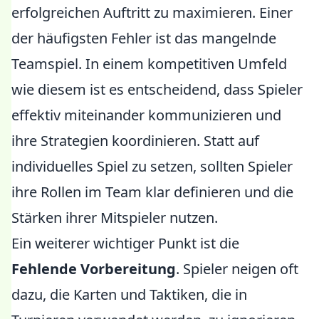
erfolgreichen Auftritt zu maximieren. Einer
der häufigsten Fehler ist das mangelnde
Teamspiel. In einem kompetitiven Umfeld
wie diesem ist es entscheidend, dass Spieler
effektiv miteinander kommunizieren und
ihre Strategien koordinieren. Statt auf
individuelles Spiel zu setzen, sollten Spieler
ihre Rollen im Team klar definieren und die
Stärken ihrer Mitspieler nutzen.
Ein weiterer wichtiger Punkt ist die
Fehlende Vorbereitung
. Spieler neigen oft
dazu, die Karten und Taktiken, die in