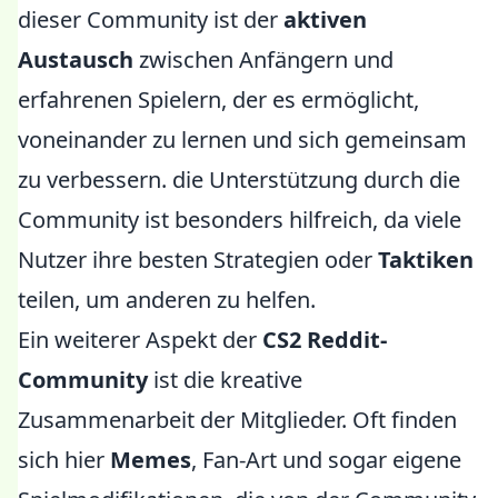
dieser Community ist der
aktiven
Austausch
zwischen Anfängern und
erfahrenen Spielern, der es ermöglicht,
voneinander zu lernen und sich gemeinsam
zu verbessern. die Unterstützung durch die
Community ist besonders hilfreich, da viele
Nutzer ihre besten Strategien oder
Taktiken
teilen, um anderen zu helfen.
Ein weiterer Aspekt der
CS2 Reddit-
Community
ist die kreative
Zusammenarbeit der Mitglieder. Oft finden
sich hier
Memes
, Fan-Art und sogar eigene