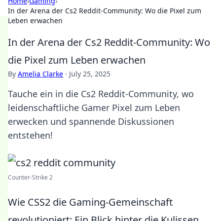
Home
›
Gaming
›
In der Arena der Cs2 Reddit-Community: Wo die Pixel zum
Leben erwachen
In der Arena der Cs2 Reddit-Community: Wo
die Pixel zum Leben erwachen
By
Amelia Clarke
·
July 25, 2025
Tauche ein in die Cs2 Reddit-Community, wo
leidenschaftliche Gamer Pixel zum Leben
erwecken und spannende Diskussionen
entstehen!
Counter-Strike 2
Wie CSS2 die Gaming-Gemeinschaft
revolutioniert: Ein Blick hinter die Kulissen