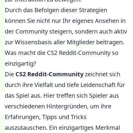
Durch das Befolgen dieser Strategien
können Sie nicht nur Ihr eigenes Ansehen in
der Community steigern, sondern auch aktiv
zur Wissensbasis aller Mitglieder beitragen.
Was macht die CS2 Reddit-Community so
einzigartig?
Die
CS2 Reddit-Community
zeichnet sich
durch ihre Vielfalt und tiefe Leidenschaft für
das Spiel aus. Hier treffen sich Spieler aus
verschiedenen Hintergründen, um ihre
Erfahrungen, Tipps und Tricks
auszutauschen. Ein einzigartiges Merkmal