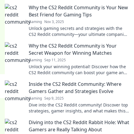
Why the CS2 Reddit Community is Your New
Best Friend for Gaming Tips
Gaming
Nov 3, 2025
Unlock gaming secrets and strategies with the
CS2 Reddit community—your ultimate companion
for tips and tricks! Dive in now!
Why the CS2 Reddit Community is Your
Secret Weapon for Winning Matches
Gaming
Sep 11, 2025
Unlock your winning potential! Discover how the
CS2 Reddit community can boost your game and
give you the edge in every match.
Inside the CS2 Reddit Community: Where
Gamers Gather and Strategies Evolve
Gaming
Sep 9, 2025
Dive into the CS2 Reddit community! Discover top
strategies, gamer insights, and what makes this
hub a must-visit for every player.
Diving into the CS2 Reddit Rabbit Hole: What
Gamers are Really Talking About