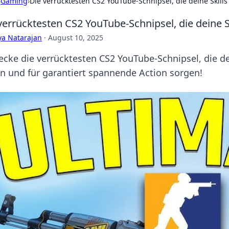
›
Gaming
›
Die verrücktesten CS2 YouTube-Schnipsel, die deine Skill
verrücktesten CS2 YouTube-Schnipsel, die deine S
ya Natarajan
·
August 10, 2025
ecke die verrücktesten CS2 YouTube-Schnipsel, die dei
n und für garantiert spannende Action sorgen!