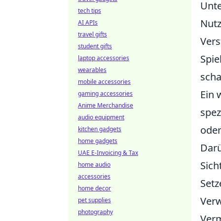
Unte
tech tips
Nutz
AI APIs
travel gifts
Vers
student gifts
Spie
laptop accessories
wearables
scha
mobile accessories
Ein 
gaming accessories
Anime Merchandise
spez
audio equipment
oder
kitchen gadgets
home gadgets
Darü
UAE E-Invoicing & Tax
Sich
home audio
accessories
Setz
home decor
Verw
pet supplies
photography
Verm