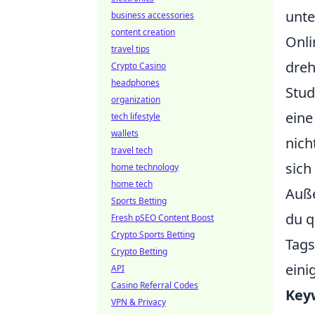
unte
business accessories
content creation
Onli
travel tips
dreh
Crypto Casino
headphones
Stud
organization
eine
tech lifestyle
wallets
nich
travel tech
sich
home technology
home tech
Auß
Sports Betting
du q
Fresh pSEO Content Boost
Crypto Sports Betting
Tags
Crypto Betting
eini
API
Casino Referral Codes
Key
VPN & Privacy