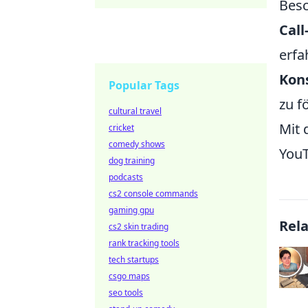
Besc
Call
erfa
Kons
Popular Tags
zu f
cultural travel
Mit 
cricket
comedy shows
YouT
dog training
podcasts
cs2 console commands
gaming gpu
Rel
cs2 skin trading
rank tracking tools
tech startups
csgo maps
seo tools