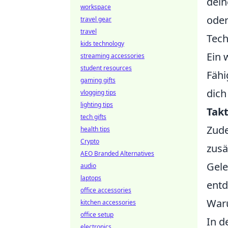
dein
workspace
oder
travel gear
travel
Tech
kids technology
Ein 
streaming accessories
student resources
Fähi
gaming gifts
dich
vlogging tips
lighting tips
Tak
tech gifts
Zude
health tips
Crypto
zusä
AEO Branded Alternatives
Gele
audio
laptops
entd
office accessories
Waru
kitchen accessories
office setup
In d
electronics