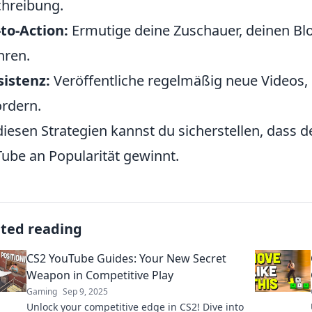
hreibung.
-to-Action:
Ermutige deine Zuschauer, deinen Bl
hren.
istenz:
Veröffentliche regelmäßig neue Videos,
ördern.
diesen Strategien kannst du sicherstellen, dass 
ube an Popularität gewinnt.
ated reading
CS2 YouTube Guides: Your New Secret
Weapon in Competitive Play
Gaming
Sep 9, 2025
Unlock your competitive edge in CS2! Dive into