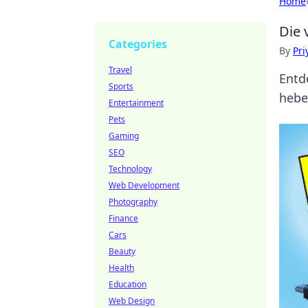
Home
Die 
Categories
By
Pri
Travel
Entd
Sports
hebe
Entertainment
Pets
Gaming
SEO
Technology
Web Development
Photography
Finance
Cars
Beauty
Health
Education
Web Design