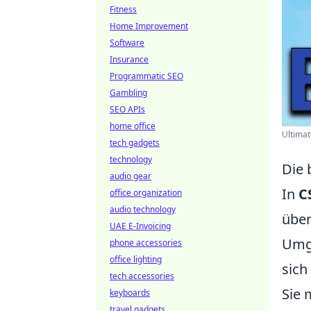
Fitness
Home Improvement
Software
Insurance
Programmatic SEO
Gambling
SEO APIs
home office
Ultimat
tech gadgets
technology
Die 
audio gear
In
C
office organization
audio technology
über
UAE E-Invoicing
Umge
phone accessories
office lighting
sich
tech accessories
Sie 
keyboards
travel gadgets