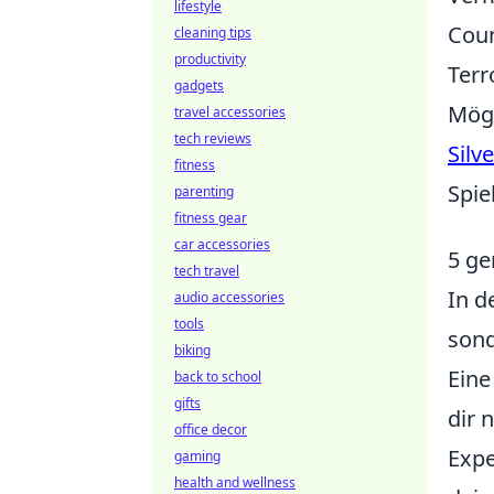
lifestyle
Coun
cleaning tips
productivity
Terr
gadgets
Mögl
travel accessories
tech reviews
Silv
fitness
Spie
parenting
fitness gear
car accessories
5 ge
tech travel
In d
audio accessories
tools
sond
biking
Eine
back to school
gifts
dir 
office decor
Expe
gaming
health and wellness