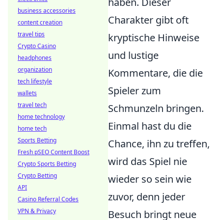
haben. Dieser
business accessories
Charakter gibt oft
content creation
travel tips
kryptische Hinweise
Crypto Casino
und lustige
headphones
organization
Kommentare, die die
tech lifestyle
Spieler zum
wallets
travel tech
Schmunzeln bringen.
home technology
Einmal hast du die
home tech
Sports Betting
Chance, ihn zu treffen,
Fresh pSEO Content Boost
wird das Spiel nie
Crypto Sports Betting
Crypto Betting
wieder so sein wie
API
zuvor, denn jeder
Casino Referral Codes
VPN & Privacy
Besuch bringt neue