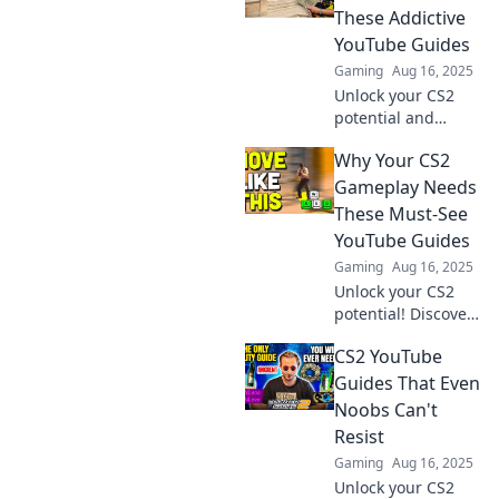
strategies to
These Addictive
dominate the
YouTube Guides
battlefield like a
Gaming
Aug 16, 2025
pro!
Unlock your CS2
potential and
elevate your skills
Why Your CS2
with these must-
watch YouTube
Gameplay Needs
guides! Dive in and
These Must-See
transform your
YouTube Guides
gameplay today!
Gaming
Aug 16, 2025
Unlock your CS2
potential! Discover
essential YouTube
CS2 YouTube
guides that will
elevate your
Guides That Even
gameplay and
Noobs Can't
leave your
Resist
opponents in the
Gaming
Aug 16, 2025
dust.
Unlock your CS2