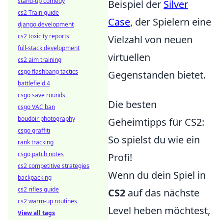
stand-up comedy
Beispiel der
Silver
cs2 Train guide
Case
, der Spielern eine
django development
cs2 toxicity reports
Vielzahl von neuen
full-stack development
virtuellen
cs2 aim training
csgo flashbang tactics
Gegenständen bietet.
battlefield 4
csgo save rounds
Die besten
csgo VAC ban
boudoir photography
Geheimtipps für CS2:
csgo graffiti
So spielst du wie ein
rank tracking
csgo patch notes
Profi!
cs2 competitive strategies
Wenn du dein Spiel in
backpacking
cs2 rifles guide
CS2
auf das nächste
cs2 warm-up routines
Level heben möchtest,
View all tags