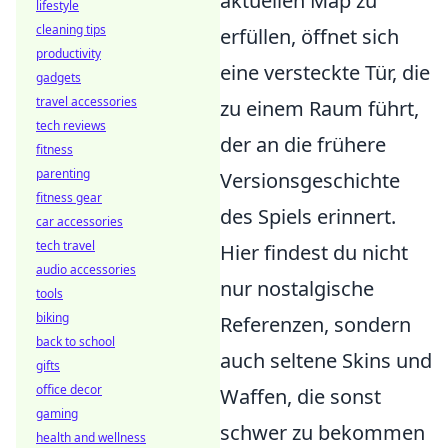
aktuellen Map zu
lifestyle
cleaning tips
erfüllen, öffnet sich
productivity
eine versteckte Tür, die
gadgets
travel accessories
zu einem Raum führt,
tech reviews
der an die frühere
fitness
parenting
Versionsgeschichte
fitness gear
des Spiels erinnert.
car accessories
tech travel
Hier findest du nicht
audio accessories
nur nostalgische
tools
biking
Referenzen, sondern
back to school
auch seltene Skins und
gifts
office decor
Waffen, die sonst
gaming
schwer zu bekommen
health and wellness