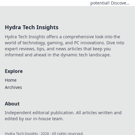
potential! Discover
irresistible
YouTube guides
that even
Hydra Tech Insights
beginners can
master and elevate
Hydra Tech Insights offers a comprehensive look into the
your gameplay
world of technology, gaming, and PC innovations. Dive into
instantly!
expert reviews, tips, and news articles that keep you
informed and ahead in the dynamic tech landscape.
Explore
Home
Archives
About
Independent editorial publication. All articles written and
edited by our in-house team.
Hydra Tech Insights
·
2026
· All rights reserved.