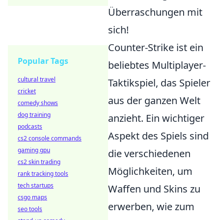
Überraschungen mit
sich!
Counter-Strike ist ein
Popular Tags
beliebtes Multiplayer-
cultural travel
Taktikspiel, das Spieler
cricket
aus der ganzen Welt
comedy shows
dog training
anzieht. Ein wichtiger
podcasts
Aspekt des Spiels sind
cs2 console commands
gaming gpu
die verschiedenen
cs2 skin trading
Möglichkeiten, um
rank tracking tools
tech startups
Waffen und Skins zu
csgo maps
erwerben, wie zum
seo tools