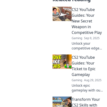
CS2 YouTube
Guides: Your
New Secret
Weapon in
Competitive Play
Gaming
Sep 9, 2025
Unlock your
competitive edge
in CS2! Dive into
CS2 YouTube
our YouTube
guides and elevate
Guides: Your
your gameplay to
Ticket to Epic
dominate your
Gameplay
rivals. Don't miss
Gaming
Aug 29, 2025
out!
Unlock epic
gameplay with our
CS2 YouTube
Transform Your
Guides! Discover
tips, tricks, and
CS2 Skills with