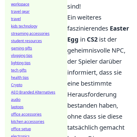
workspace
sind!
travel gear
Ein weiteres
travel
kids technology
faszinierendes
Easter
streaming accessories
Egg
in
CS2
ist der
student resources
gaming gifts
geheimnisvolle NPC,
vlogging tips
der Spieler darüber
lighting tips
tech gifts
informiert, dass sie
health tips
eine bestimmte
Crypto
AEO Branded Alternatives
Herausforderung
audio
bestanden haben,
laptops
office accessories
ohne dass sie diese
kitchen accessories
tatsächlich gemacht
office setup
electronics