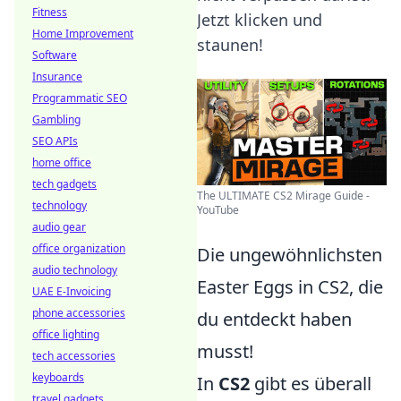
Fitness
Jetzt klicken und
Home Improvement
staunen!
Software
Insurance
Programmatic SEO
Gambling
SEO APIs
home office
tech gadgets
The ULTIMATE CS2 Mirage Guide -
technology
YouTube
audio gear
office organization
Die ungewöhnlichsten
audio technology
Easter Eggs in CS2, die
UAE E-Invoicing
phone accessories
du entdeckt haben
office lighting
musst!
tech accessories
keyboards
In
CS2
gibt es überall
travel gadgets