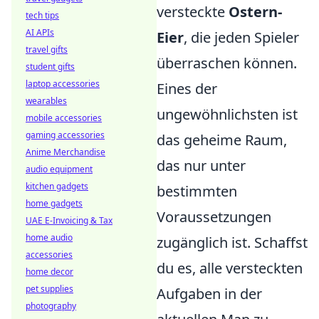
versteckte
Ostern-
tech tips
AI APIs
Eier
, die jeden Spieler
travel gifts
überraschen können.
student gifts
laptop accessories
Eines der
wearables
ungewöhnlichsten ist
mobile accessories
gaming accessories
das geheime Raum,
Anime Merchandise
das nur unter
audio equipment
kitchen gadgets
bestimmten
home gadgets
Voraussetzungen
UAE E-Invoicing & Tax
home audio
zugänglich ist. Schaffst
accessories
du es, alle versteckten
home decor
pet supplies
Aufgaben in der
photography