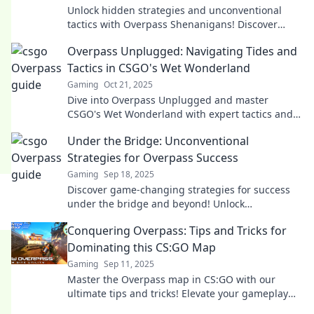
Unlock hidden strategies and unconventional
tactics with Overpass Shenanigans! Discover
secrets to elevate your game today!
Overpass Unplugged: Navigating Tides and
Tactics in CSGO's Wet Wonderland
Gaming
Oct 21, 2025
Dive into Overpass Unplugged and master
CSGO's Wet Wonderland with expert tactics and
strategies. Level up your game today!
Under the Bridge: Unconventional
Strategies for Overpass Success
Gaming
Sep 18, 2025
Discover game-changing strategies for success
under the bridge and beyond! Unlock
unconventional tactics for your journey to the top.
Conquering Overpass: Tips and Tricks for
Dominating this CS:GO Map
Gaming
Sep 11, 2025
Master the Overpass map in CS:GO with our
ultimate tips and tricks! Elevate your gameplay
and dominate your opponents today!