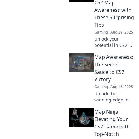
CS2 Map
Awareness with
These Surprising
Tips
Gaming
Aug 29, 2025
Unlock your
potential in CS2!
Discover
Map Awareness:
unexpected tips to
boost your map
The Secret
awareness and
Sauce to CS2
dominate the
Victory
competition. Don't
Gaming
Aug 16, 2025
miss out!
Unlock the
winning edge in
CS2! Discover how
Map Ninja:
map awareness
can elevate your
Elevating Your
gameplay and
CS2 Game with
lead you to victory.
Top-Notch
Dive in now!