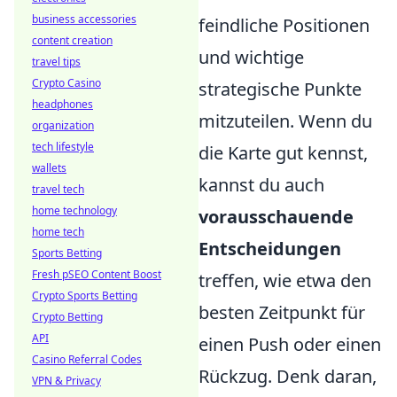
business accessories
feindliche Positionen
content creation
und wichtige
travel tips
Crypto Casino
strategische Punkte
headphones
mitzuteilen. Wenn du
organization
tech lifestyle
die Karte gut kennst,
wallets
kannst du auch
travel tech
home technology
vorausschauende
home tech
Entscheidungen
Sports Betting
Fresh pSEO Content Boost
treffen, wie etwa den
Crypto Sports Betting
besten Zeitpunkt für
Crypto Betting
API
einen Push oder einen
Casino Referral Codes
Rückzug. Denk daran,
VPN & Privacy