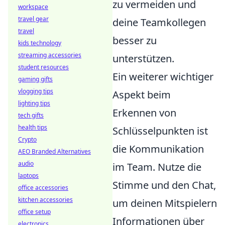
zu vermeiden und
workspace
travel gear
deine Teamkollegen
travel
besser zu
kids technology
streaming accessories
unterstützen.
student resources
Ein weiterer wichtiger
gaming gifts
vlogging tips
Aspekt beim
lighting tips
Erkennen von
tech gifts
health tips
Schlüsselpunkten ist
Crypto
die Kommunikation
AEO Branded Alternatives
audio
im Team. Nutze die
laptops
Stimme und den Chat,
office accessories
kitchen accessories
um deinen Mitspielern
office setup
Informationen über
electronics