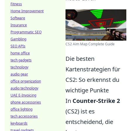
Fitness
Home Improvement
Software
Insurance
Programmatic SEO
Gambling
CS2 Aim Map Complete Guide
SEO APIs
home office
Die besten
tech gadgets
technology
Kartenstrategien für
audio gear
CS2: So erkennst du
office organization
audio technology
wichtige Punkte
UAE E-Invoicing
In
Counter-Strike 2
phone accessories
office lighting
(CS2) ist es
tech accessories
entscheidend, die
keyboards
travel gadgets