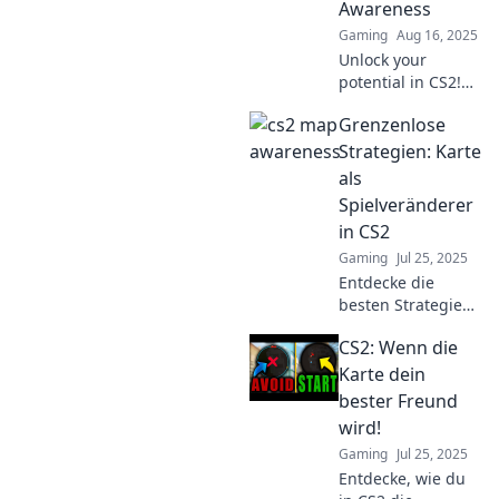
Awareness
Gaming
Aug 16, 2025
Unlock your
potential in CS2!
Discover expert
Grenzenlose
tips and strategies
to enhance your
Strategien: Karte
map awareness
als
and dominate the
Spielveränderer
competition with
in CS2
Map Ninja.
Gaming
Jul 25, 2025
Entdecke die
besten Strategien
für CS2! Wie
CS2: Wenn die
Karten das Spiel
revolutionieren –
Karte dein
Tipps, Tricks und
bester Freund
mehr für den
wird!
ultimativen Sieg!
Gaming
Jul 25, 2025
Entdecke, wie du