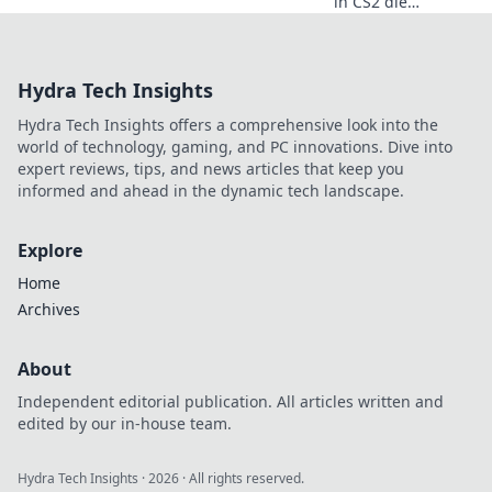
in CS2 die
Kartenstrategie
meistern kannst
und warum die
Hydra Tech Insights
Karte dein bester
Freund im Spiel
Hydra Tech Insights offers a comprehensive look into the
ist! Tipps und
world of technology, gaming, and PC innovations. Dive into
Tricks für Gamer!
expert reviews, tips, and news articles that keep you
informed and ahead in the dynamic tech landscape.
Explore
Home
Archives
About
Independent editorial publication. All articles written and
edited by our in-house team.
Hydra Tech Insights
·
2026
· All rights reserved.