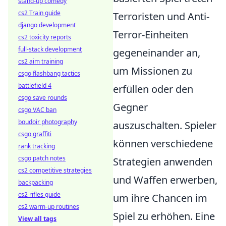
stand-up comedy
cs2 Train guide
Terroristen und Anti-
django development
Terror-Einheiten
cs2 toxicity reports
full-stack development
gegeneinander an,
cs2 aim training
um Missionen zu
csgo flashbang tactics
battlefield 4
erfüllen oder den
csgo save rounds
Gegner
csgo VAC ban
boudoir photography
auszuschalten. Spieler
csgo graffiti
können verschiedene
rank tracking
csgo patch notes
Strategien anwenden
cs2 competitive strategies
und Waffen erwerben,
backpacking
cs2 rifles guide
um ihre Chancen im
cs2 warm-up routines
Spiel zu erhöhen. Eine
View all tags