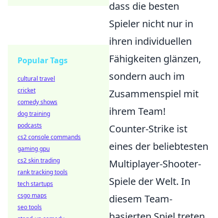
dass die besten
Spieler nicht nur in
ihren individuellen
Fähigkeiten glänzen,
Popular Tags
sondern auch im
cultural travel
cricket
Zusammenspiel mit
comedy shows
ihrem Team!
dog training
podcasts
Counter-Strike ist
cs2 console commands
eines der beliebtesten
gaming gpu
cs2 skin trading
Multiplayer-Shooter-
rank tracking tools
Spiele der Welt. In
tech startups
csgo maps
diesem Team-
seo tools
basierten Spiel treten