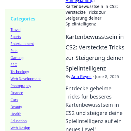
Home
›
Gaming
›
Kartenbewusstsein in CS2:
Versteckte Tricks zur
Steigerung deiner
Categories
Spielintelligenz
Travel
Kartenbewusstsein in
Sports
Entertainment
CS2: Versteckte Tricks
Pets
zur Steigerung deiner
Gaming
SEO
Spielintelligenz
Technology
By
Ana Reyes
·
June 8, 2025
Web Development
Photography
Entdecke geheime
Finance
Tricks für besseres
Cars
Kartenbewusstsein in
Beauty
CS2 und steigere deine
Health
Spielintelligenz auf ein
Education
Web Design
neues Level!