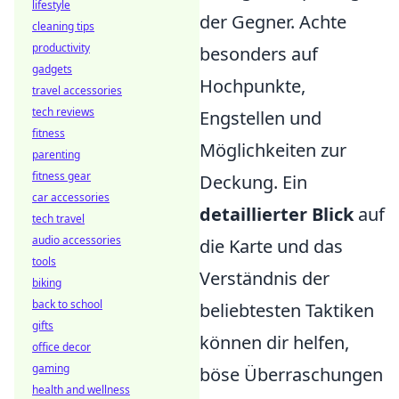
lifestyle
der Gegner. Achte
cleaning tips
productivity
besonders auf
gadgets
Hochpunkte,
travel accessories
tech reviews
Engstellen und
fitness
Möglichkeiten zur
parenting
fitness gear
Deckung. Ein
car accessories
detaillierter Blick
auf
tech travel
audio accessories
die Karte und das
tools
Verständnis der
biking
back to school
beliebtesten Taktiken
gifts
können dir helfen,
office decor
gaming
böse Überraschungen
health and wellness