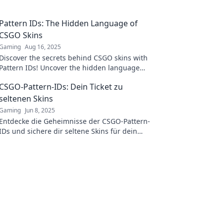
Pattern IDs: The Hidden Language of
CSGO Skins
Gaming
Aug 16, 2025
Discover the secrets behind CSGO skins with
Pattern IDs! Uncover the hidden language
and boost your gaming aesthetic today!
CSGO-Pattern-IDs: Dein Ticket zu
seltenen Skins
Gaming
Jun 8, 2025
Entdecke die Geheimnisse der CSGO-Pattern-
IDs und sichere dir seltene Skins für dein
Inventar. Dein Weg zu Sammlerstücken
beginnt hier!