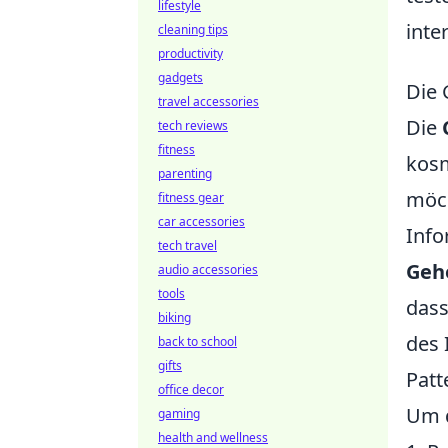
lifestyle
inte
cleaning tips
productivity
gadgets
Die 
travel accessories
Die
tech reviews
fitness
kosm
parenting
möch
fitness gear
car accessories
Info
tech travel
Geh
audio accessories
tools
dass
biking
des 
back to school
gifts
Patt
office decor
Um 
gaming
health and wellness