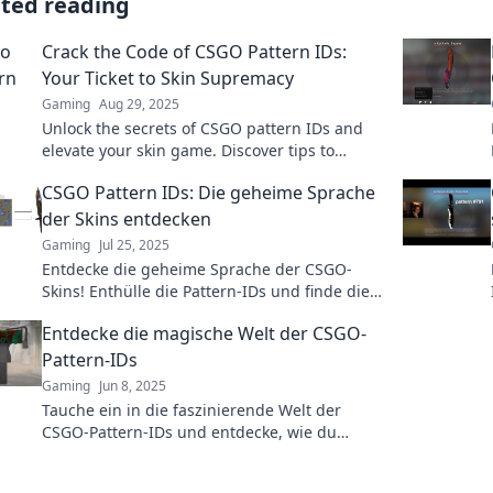
ated reading
Crack the Code of CSGO Pattern IDs:
Your Ticket to Skin Supremacy
Gaming
Aug 29, 2025
Unlock the secrets of CSGO pattern IDs and
elevate your skin game. Discover tips to
achieve skin supremacy today!
CSGO Pattern IDs: Die geheime Sprache
der Skins entdecken
Gaming
Jul 25, 2025
Entdecke die geheime Sprache der CSGO-
Skins! Enthülle die Pattern-IDs und finde die
seltensten Designs für dein Inventar!
Entdecke die magische Welt der CSGO-
Pattern-IDs
Gaming
Jun 8, 2025
Tauche ein in die faszinierende Welt der
CSGO-Pattern-IDs und entdecke, wie du
seltene Skins und wertvolle Geheimnisse
enthüllst!