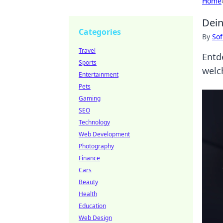
Home
Dein
Categories
By
Sof
Travel
Entd
Sports
welc
Entertainment
Pets
Gaming
SEO
Technology
Web Development
Photography
Finance
Cars
Beauty
Health
Education
Web Design