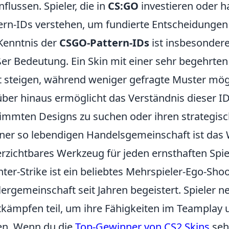
nflussen. Spieler, die in
CS:GO
investieren oder h
ern-IDs verstehen, um fundierte Entscheidungen 
Kenntnis der
CSGO-Pattern-IDs
ist insbesonder
er Bedeutung. Ein Skin mit einer sehr begehrten
 steigen, während weniger gefragte Muster mögl
ber hinaus ermöglicht das Verständnis dieser IDs
immten Designs zu suchen oder ihren strategisc
iner so lebendigen Handelsgemeinschaft ist das 
rzichtbares Werkzeug für jeden ernsthaften Spiel
ter-Strike ist ein beliebtes Mehrspieler-Ego-Shoo
lergemeinschaft seit Jahren begeistert. Spiele
kämpfen teil, um ihre Fähigkeiten im Teamplay 
en. Wenn du die
Top-Gewinner von CS2 Skins
seh