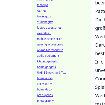
beei
tech tips
Patt
AI APIs
travel gifts
Die 
student gifts
groß
laptop accessories
wearables
Wert
mobile accessories
Darü
gaming accessories
Anime Merchandise
best
audio equipment
In e
kitchen gadgets
home gadgets
unve
UAE E-Invoicing & Tax
Coun
home audio
accessories
Spie
home decor
Wett
pet supplies
photography
test