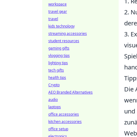
1. R
workspace
2. N
travel gear
travel
dere
kids technology
3. E
streaming accessories
student resources
visu
gaming gifts
Spie
vlogging tips
lighting tips
hand
tech gifts
Tipp
health tips
Crypto
Die 
AEO Branded Alternatives
wen
audio
laptops
und 
office accessories
zunä
kitchen accessories
office setup
Webs
electronics