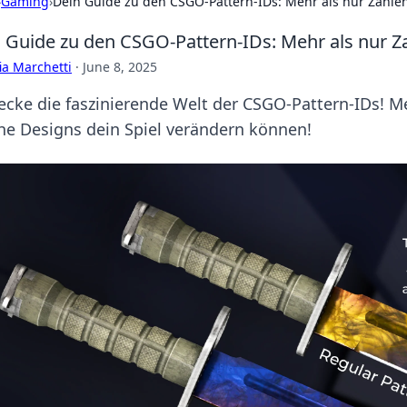
›
Gaming
›
Dein Guide zu den CSGO-Pattern-IDs: Mehr als nur Zahle
 Guide zu den CSGO-Pattern-IDs: Mehr als nur Z
ia Marchetti
·
June 8, 2025
ecke die faszinierende Welt der CSGO-Pattern-IDs! Me
he Designs dein Spiel verändern können!