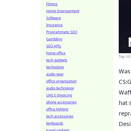
Fitness
Home Improvement
Software
Insurance
Programmatic SEO
Gambling
SEO APIs
home office
Top 10 
tech gadgets
technology
Was 
audio gear
CS:G
office organization
audio technology
Waff
UAE E-Invoicing
hat 
phone accessories
office lighting
repr
tech accessories
Desi
keyboards
travel gadgets