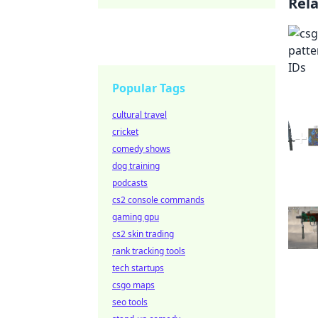
Rel
Popular Tags
cultural travel
cricket
comedy shows
dog training
podcasts
cs2 console commands
gaming gpu
cs2 skin trading
rank tracking tools
tech startups
csgo maps
seo tools