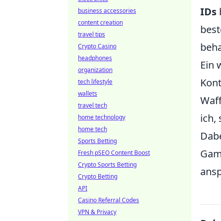
IDs
business accessories
content creation
best
travel tips
beha
Crypto Casino
headphones
Ein 
organization
Kont
tech lifestyle
wallets
Waff
travel tech
ich,
home technology
home tech
Dabe
Sports Betting
Game
Fresh pSEO Content Boost
Crypto Sports Betting
ansp
Crypto Betting
API
Casino Referral Codes
VPN & Privacy