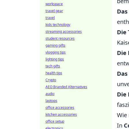
beme
workspace
Das
travel gear
travel
enth
kids technology
Die
streaming accessories
student resources
Kais
gaming gifts
Die
vlogging tips
lighting tips
entw
tech gifts
Das
health tips
Crypto
unve
AEO Branded Alternatives
Die
audio
laptops
fasz
office accessories
Wie 
kitchen accessories
office setup
In
C
electronics