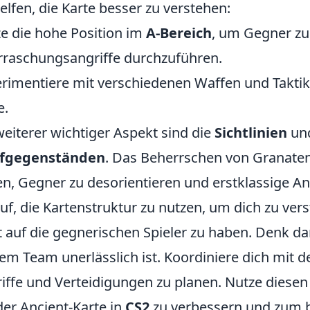
helfen, die Karte besser zu verstehen:
e die hohe Position im
A-Bereich
, um Gegner z
raschungsangriffe durchzuführen.
rimentiere mit verschiedenen Waffen und Takti
e.
weiterer wichtiger Aspekt sind die
Sichtlinien
und
fgegenständen
. Das Beherrschen von Granate
en, Gegner zu desorientieren und erstklassige An
uf, die Kartenstruktur zu nutzen, um dich zu vers
t auf die gegnerischen Spieler zu haben. Denk 
em Team unerlässlich ist. Koordiniere dich mit d
iffe und Verteidigungen zu planen. Nutze diese
der Ancient-Karte in
CS2
zu verbessern und zum b