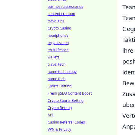
Team
business accessories
content creation
Team
travel tips
Gegn
Crypto Casino
headphones
Takt
organization
ihre
tech lifestyle
wallets
posi
travel tech
iden
home technology
home tech
Bew
Sports Betting
Zusä
Fresh pSEO Content Boost
Crypto Sports Betting
üben
Crypto Betting
Vert
API
Casino Referral Codes
Anpa
VPN & Privacy