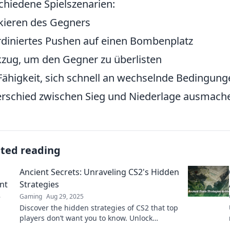
chiedene Spielszenarien:
kieren des Gegners
diniertes Pushen auf einen Bombenplatz
zug, um den Gegner zu überlisten
Fähigkeit, sich schnell an wechselnde Bedingun
rschied zwischen Sieg und Niederlage ausmach
ated reading
Ancient Secrets: Unraveling CS2's Hidden
Strategies
Gaming
Aug 29, 2025
Discover the hidden strategies of CS2 that top
players don’t want you to know. Unlock
ancient secrets and elevate your gameplay