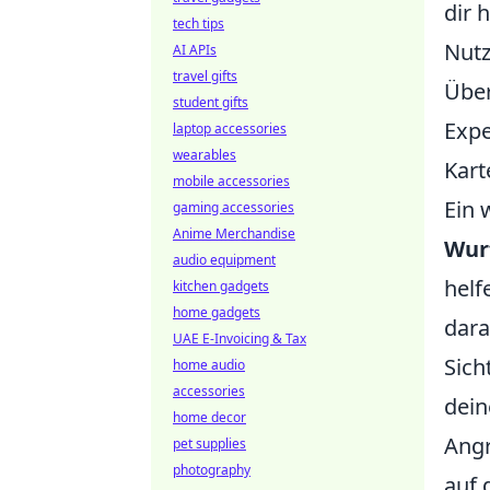
dir 
tech tips
Nutz
AI APIs
travel gifts
Über
student gifts
Expe
laptop accessories
wearables
Kart
mobile accessories
Ein 
gaming accessories
Anime Merchandise
Wur
audio equipment
helf
kitchen gadgets
home gadgets
dara
UAE E-Invoicing & Tax
Sich
home audio
accessories
dein
home decor
Angr
pet supplies
photography
auf 