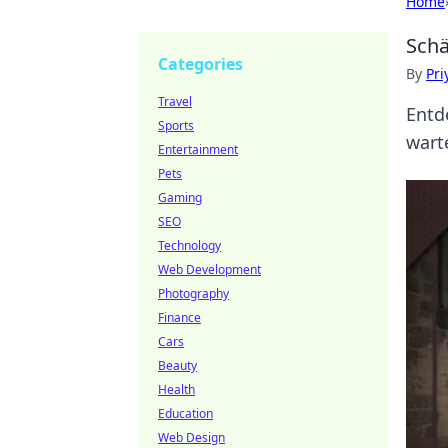
Home
Schä
Categories
By
Pri
Travel
Entd
Sports
wart
Entertainment
Pets
Gaming
SEO
Technology
Web Development
Photography
Finance
Cars
Beauty
Health
Education
Web Design