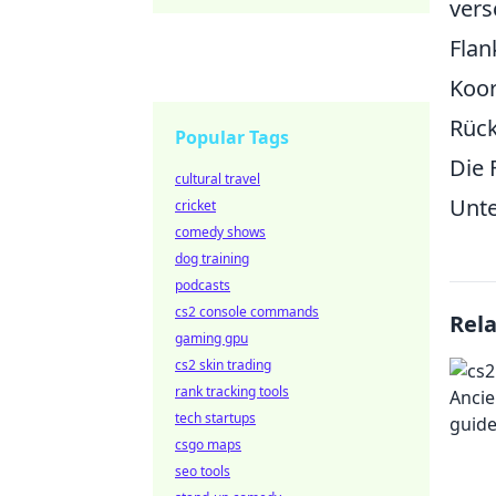
vers
Flan
Koor
Rück
Popular Tags
Die 
cultural travel
Unte
cricket
comedy shows
dog training
podcasts
cs2 console commands
Rel
gaming gpu
cs2 skin trading
rank tracking tools
tech startups
csgo maps
seo tools