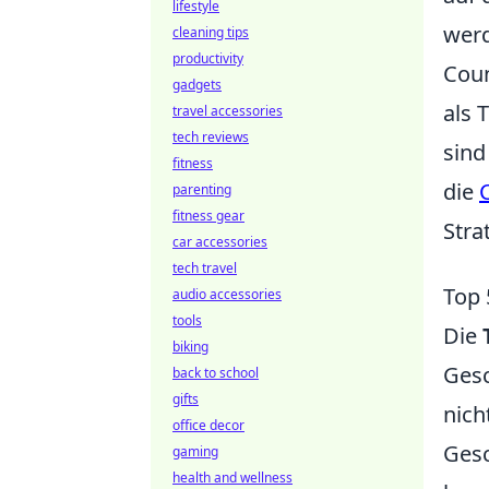
lifestyle
wer
cleaning tips
productivity
Coun
gadgets
als 
travel accessories
tech reviews
sind
fitness
die
parenting
fitness gear
Stra
car accessories
tech travel
Top 
audio accessories
tools
Die
biking
Gesc
back to school
gifts
nich
office decor
Gesc
gaming
health and wellness