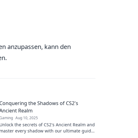
gen anzupassen, kann den
en.
Conquering the Shadows of CS2's
Ancient Realm
Gaming
Aug 10, 2025
Unlock the secrets of CS2's Ancient Realm and
master every shadow with our ultimate guide
—dive in for epic tips and strategies!