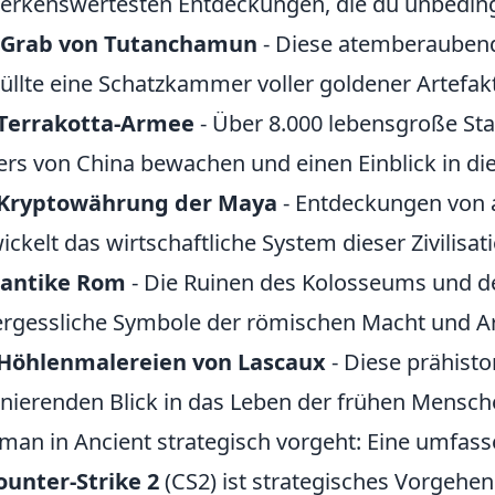
rkenswertesten Entdeckungen, die du unbedingt
 Grab von Tutanchamun
- Diese atemberaubend
üllte eine Schatzkammer voller goldener Artefak
 Terrakotta-Armee
- Über 8.000 lebensgroße Sta
ers von China bewachen und einen Einblick in di
 Kryptowährung der Maya
- Entdeckungen von a
ickelt das wirtschaftliche System dieser Zivilisat
 antike Rom
- Die Ruinen des Kolosseums und 
rgessliche Symbole der römischen Macht und Arc
 Höhlenmalereien von Lascaux
- Diese prähist
inierenden Blick in das Leben der frühen Mensch
man in Ancient strategisch vorgeht: Eine umfass
ounter-Strike 2
(CS2) ist strategisches Vorgehe