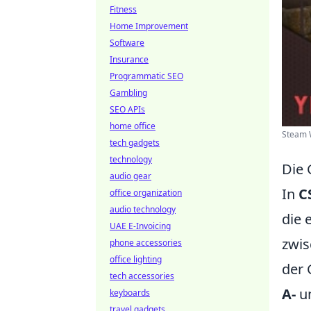
Fitness
Home Improvement
Software
Insurance
Programmatic SEO
Gambling
SEO APIs
home office
Steam 
tech gadgets
technology
Die 
audio gear
In
C
office organization
audio technology
die 
UAE E-Invoicing
zwis
phone accessories
office lighting
der 
tech accessories
A-
u
keyboards
travel gadgets