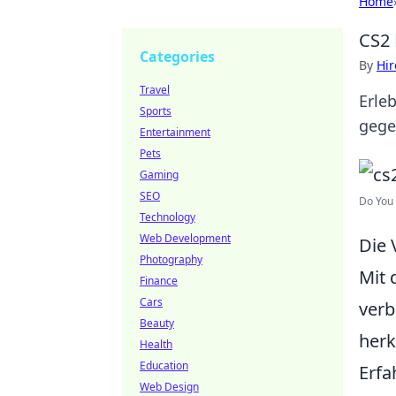
Home
CS2 
Categories
By
Hir
Travel
Erle
Sports
gege
Entertainment
Pets
Gaming
SEO
Do You 
Technology
Web Development
Die 
Photography
Mit 
Finance
Cars
verb
Beauty
herk
Health
Education
Erfa
Web Design