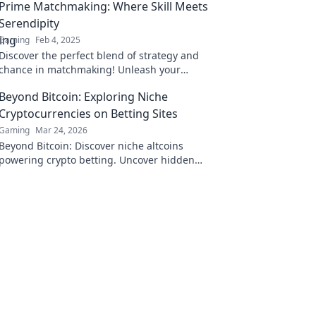
Prime Matchmaking: Where Skill Meets
Serendipity
Gaming
Feb 4, 2025
Discover the perfect blend of strategy and
chance in matchmaking! Unleash your
potential at Prime Matchmaking and find your
Beyond Bitcoin: Exploring Niche
ideal match today!
Cryptocurrencies on Betting Sites
Gaming
Mar 24, 2026
Beyond Bitcoin: Discover niche altcoins
powering crypto betting. Uncover hidden
gems & diversify your stakes. Click to explore!