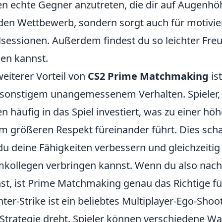
n echte Gegner anzutreten, die dir auf Augenhöh
den Wettbewerb, sondern sorgt auch für motivie
lsessionen. Außerdem findest du so leichter Fr
len kannst.
weiterer Vorteil von
CS2 Prime Matchmaking
is
sonstigem unangemessenem Verhalten. Spieler, 
n häufig in das Spiel investiert, was zu einer 
m größeren Respekt füreinander führt. Dies scha
du deine Fähigkeiten verbessern und gleichzeiti
kollegen verbringen kannst. Wenn du also nac
st, ist Prime Matchmaking genau das Richtige fü
ter-Strike ist ein beliebtes Multiplayer-Ego-Shoo
Strategie dreht. Spieler können verschiedene W