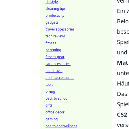
verr
lifestyle
cleaning tips
Ein 
productivity
Belo
gadgets
travel accessories
beso
tech reviews
Spie
fitness
parenting
und 
fitness gear
Mat
car accessories
tech travel
unte
audio accessories
Häuf
tools
biking
Das
back to school
Spie
gifts
office decor
CS2
gaming
vers
health and wellness