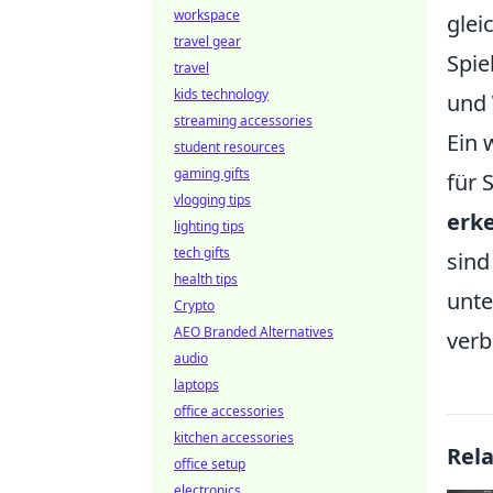
workspace
glei
travel gear
Spie
travel
kids technology
und
streaming accessories
Ein 
student resources
gaming gifts
für 
vlogging tips
erk
lighting tips
tech gifts
sind
health tips
unte
Crypto
AEO Branded Alternatives
verb
audio
laptops
office accessories
kitchen accessories
Rel
office setup
electronics