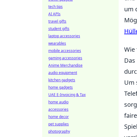
tech tips
um d
AI APIs
Mögl
travel gifts
student gifts
Hüll
laptop accessories
wearables
Wie 
mobile accessories
gaming accessories
Das
Anime Merchandise
durc
audio equipment
kitchen gadgets
Um s
home gadgets
Tele
UAE E-Invoicing & Tax
home audio
sorg
accessories
fair
home decor
pet supplies
Spie
photography