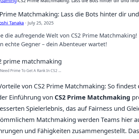
›
Gaming
›
CS2 Prime Matchmaking: Lass die Bots hinter dir und fin
Prime Matchmaking: Lass die Bots hinter dir und
oshi Tanaka
·
July 25, 2025
be die aufregende Welt von CS2 Prime Matchmaking! L
n echte Gegner – dein Abenteuer wartet!
Need Prime To Get A Rank In CS2 ...
Vorteile von CS2 Prime Matchmaking: So findest
der Einführung von
CS2 Prime Matchmaking
pr
esserten Spielerlebnis, das auf Fairness und Glei
ömmlichem Matchmaking werden Teams hier aus
hrungen und Fähigkeiten zusammengestellt. Das h