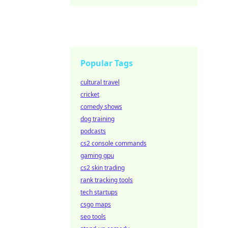
Popular Tags
cultural travel
cricket
comedy shows
dog training
podcasts
cs2 console commands
gaming gpu
cs2 skin trading
rank tracking tools
tech startups
csgo maps
seo tools