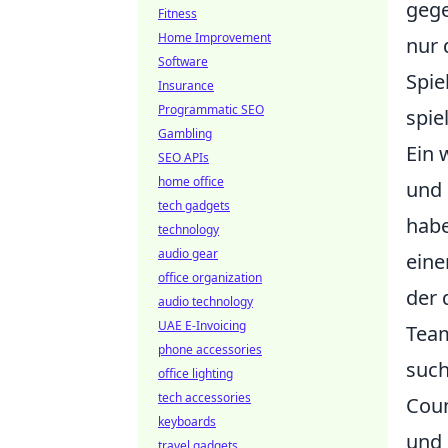
gege
Fitness
Home Improvement
nur 
Software
Spie
Insurance
Programmatic SEO
spie
Gambling
Ein 
SEO APIs
home office
und 
tech gadgets
habe
technology
audio gear
eine
office organization
der 
audio technology
UAE E-Invoicing
Team
phone accessories
such
office lighting
tech accessories
Coun
keyboards
und 
travel gadgets