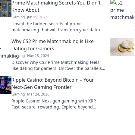
Prime Matchmaking Secrets You Didn't
Know About
Gaming
Jun 19, 2025
Unveil the hidden secrets of prime
matchmaking that will transform your dating
life—discover what you didn't know!
Why CS2 Prime Matchmaking is Like
Dating for Gamers
Gaming
Nov 28, 2024
Discover why CS2 Prime Matchmaking feels
like dating for gamers! Uncover the parallels
and secrets to finding your perfect game
Ripple Casino: Beyond Bitcoin – Your
mate.
Next-Gen Gaming Frontier
Gaming
Mar 24, 2026
Ripple Casino: Next-gen gaming with XRP.
Fast, secure, rewarding. Explore beyond
Bitcoin!