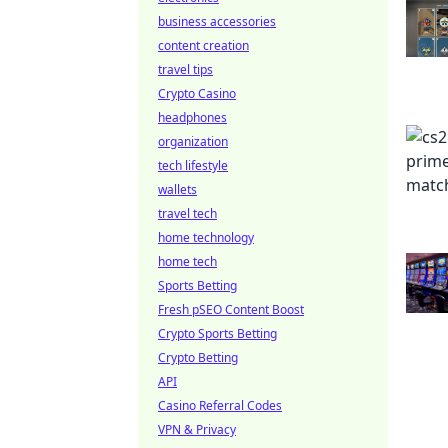
business accessories
content creation
travel tips
Crypto Casino
headphones
organization
tech lifestyle
wallets
travel tech
home technology
home tech
Sports Betting
Fresh pSEO Content Boost
Crypto Sports Betting
Crypto Betting
API
Casino Referral Codes
VPN & Privacy