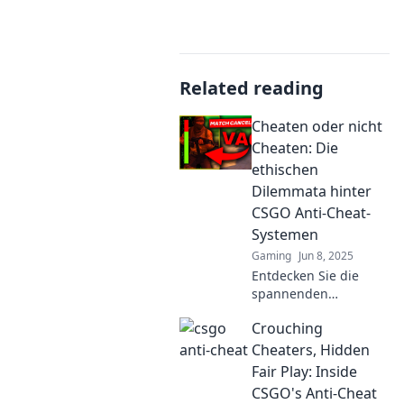
Related reading
Cheaten oder nicht
Cheaten: Die
ethischen
Dilemmata hinter
CSGO Anti-Cheat-
Systemen
Gaming
Jun 8, 2025
Entdecken Sie die
spannenden
ethischen Dilemmata
Crouching
von CSGO-Anti-Cheat-
Systemen und finden
Cheaters, Hidden
Sie heraus, ob
Fair Play: Inside
Cheaten wirklich
CSGO's Anti-Cheat
verwerflich ist!