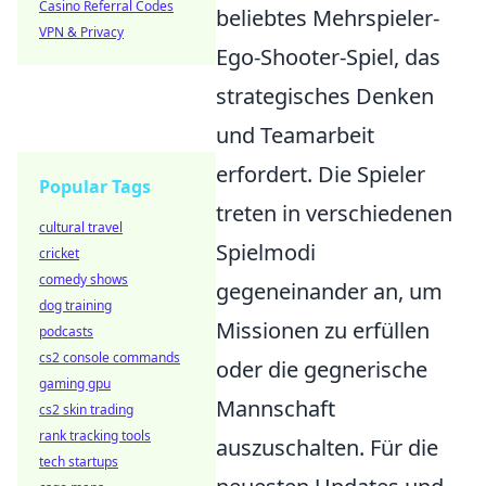
Casino Referral Codes
beliebtes Mehrspieler-
VPN & Privacy
Ego-Shooter-Spiel, das
strategisches Denken
und Teamarbeit
erfordert. Die Spieler
Popular Tags
treten in verschiedenen
cultural travel
Spielmodi
cricket
comedy shows
gegeneinander an, um
dog training
Missionen zu erfüllen
podcasts
cs2 console commands
oder die gegnerische
gaming gpu
Mannschaft
cs2 skin trading
rank tracking tools
auszuschalten. Für die
tech startups