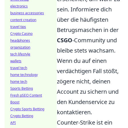
electronics
sein. Informiere dich
business accessories
über die häufigsten
content creation
travel tips
Betrugsmaschen in der
Crypto Casino
CSGO
-Community und
headphones
organization
bleibe stets wachsam.
tech lifestyle
Wenn du auf einen
wallets
travel tech
verdächtigen Fall stößt,
home technology
zögere nicht, deinen
home tech
Sports Betting
Account zu sichern und
Fresh pSEO Content
den Kundenservice zu
Boost
Crypto Sports Betting
kontaktieren.
Crypto Betting
Counter-Strike ist ein
API