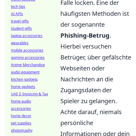
Falle locken. Eine der
tech tips
häufigsten Methoden ist
AI APIs
travel gifts
der sogenannte
student gifts
Phishing-Betrug
.
laptop accessories
wearables
Hierbei versuchen
mobile accessories
Betrüger, über gefälschte
gaming accessories
Anime Merchandise
Webseiten oder
audio equipment
Nachrichten an die
kitchen gadgets
home gadgets
Zugangsdaten der
UAE E-Invoicing & Tax
Spieler zu gelangen.
home audio
accessories
Achte darauf, niemals
home decor
persönliche
pet supplies
photography
Informationen oder dein