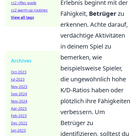
Erlebnis beginnt mit der
cs2 rifles guide
cs2 warm-up routines
Fähigkeit,
Betrüger
zu
View all tags
erkennen. Achte darauf,
verdächtige Aktivitäten
in deinem Spiel zu
bemerken, wie
Archives
beispielsweise Spieler,
Oct-2023
die ungewöhnlich hohe
Jul-2023
Nov-2023
K/D-Ratios haben oder
Sep-2024
plötzlich ihre Fähigkeiten
Nov-2024
Apr-2023
verbessern. Um
Feb-2023
Betrüger zu
Dec-2022
Jun-2023
identifizieren, solltest du