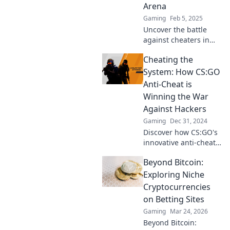
Arena
Gaming
Feb 5, 2025
Uncover the battle
against cheaters in
CSGO! Dive into the
Cheating the
secrets of anti-cheat
systems and fair play
System: How CS:GO
strategies. Don't miss
Anti-Cheat is
out!
Winning the War
Against Hackers
Gaming
Dec 31, 2024
Discover how CS:GO's
innovative anti-cheat
measures are
Beyond Bitcoin:
outsmarting hackers
in the ultimate battle
Exploring Niche
for fair play.
Cryptocurrencies
on Betting Sites
Gaming
Mar 24, 2026
Beyond Bitcoin: