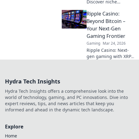
Discover niche
altcoins powering
Ripple Casino:
crypto betting.
Uncover hidden gems
Beyond Bitcoin –
& diversify your
Your Next-Gen
stakes. Click to
Gaming Frontier
explore!
Gaming
Mar 24, 2026
Ripple Casino: Next-
gen gaming with XRP.
Fast, secure,
rewarding. Explore
beyond Bitcoin!
Hydra Tech Insights
Hydra Tech Insights offers a comprehensive look into the
world of technology, gaming, and PC innovations. Dive into
expert reviews, tips, and news articles that keep you
informed and ahead in the dynamic tech landscape.
Explore
Home