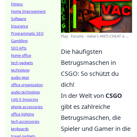
Fitness
Home Improvement
Software
Insurance
Programmatic SEO
Play - Forums - Valve's ANTI-CHEAT is ...
Gambling
SEO APIs
Die häufigsten
home office
Betrugsmaschen in
tech gadgets
technology
CSGO: So schützt du
audio gear
dich!
office organization
audio technology
In der Welt von
CSGO
UAE E-Invoicing
gibt es zahlreiche
phone accessories
office lighting
Betrugsmaschen, die
tech accessories
Spieler und Gamer in die
keyboards
travel gadgets