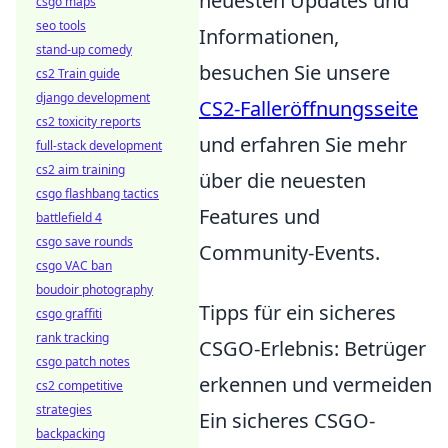
neuesten Updates und
csgo maps
seo tools
Informationen,
stand-up comedy
besuchen Sie unsere
cs2 Train guide
django development
CS2-Falleröffnungsseite
cs2 toxicity reports
und erfahren Sie mehr
full-stack development
cs2 aim training
über die neuesten
csgo flashbang tactics
Features und
battlefield 4
csgo save rounds
Community-Events.
csgo VAC ban
boudoir photography
Tipps für ein sicheres
csgo graffiti
rank tracking
CSGO-Erlebnis: Betrüger
csgo patch notes
erkennen und vermeiden
cs2 competitive
strategies
Ein sicheres CSGO-
backpacking