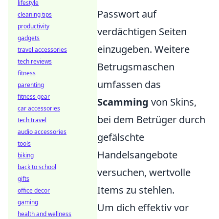
lifestyle
Passwort auf
cleaning tips
productivity
verdächtigen Seiten
gadgets
einzugeben. Weitere
travel accessories
tech reviews
Betrugsmaschen
fitness
umfassen das
parenting
fitness gear
Scamming
von Skins,
car accessories
bei dem Betrüger durch
tech travel
audio accessories
gefälschte
tools
Handelsangebote
biking
back to school
versuchen, wertvolle
gifts
Items zu stehlen.
office decor
gaming
Um dich effektiv vor
health and wellness