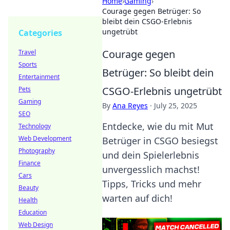
Home
›
Gaming
›
Courage gegen Betrüger: So
bleibt dein CSGO-Erlebnis
ungetrübt
Categories
Courage gegen
Travel
Sports
Betrüger: So bleibt dein
Entertainment
CSGO-Erlebnis ungetrübt
Pets
Gaming
By
Ana Reyes
·
July 25, 2025
SEO
Entdecke, wie du mit Mut
Technology
Web Development
Betrüger in CSGO besiegst
Photography
und dein Spielerlebnis
Finance
unvergesslich machst!
Cars
Tipps, Tricks und mehr
Beauty
warten auf dich!
Health
Education
Web Design