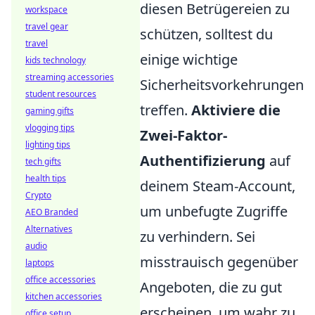
diesen Betrügereien zu
workspace
travel gear
schützen, solltest du
travel
einige wichtige
kids technology
streaming accessories
Sicherheitsvorkehrungen
student resources
treffen.
Aktiviere die
gaming gifts
vlogging tips
Zwei-Faktor-
lighting tips
Authentifizierung
auf
tech gifts
health tips
deinem Steam-Account,
Crypto
um unbefugte Zugriffe
AEO Branded
Alternatives
zu verhindern. Sei
audio
misstrauisch gegenüber
laptops
office accessories
Angeboten, die zu gut
kitchen accessories
erscheinen, um wahr zu
office setup