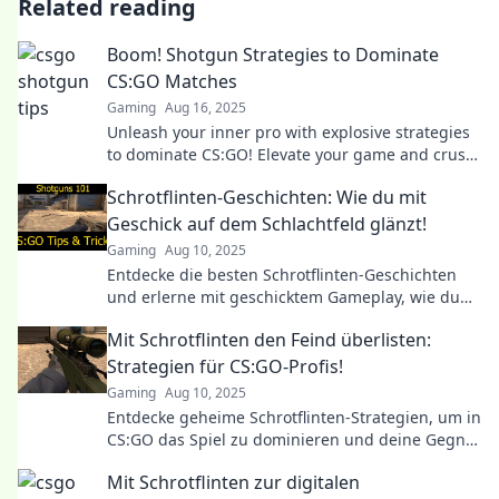
Related reading
Boom! Shotgun Strategies to Dominate
CS:GO Matches
Gaming
Aug 16, 2025
Unleash your inner pro with explosive strategies
to dominate CS:GO! Elevate your game and crush
the competition—start winning now!
Schrotflinten-Geschichten: Wie du mit
Geschick auf dem Schlachtfeld glänzt!
Gaming
Aug 10, 2025
Entdecke die besten Schrotflinten-Geschichten
und erlerne mit geschicktem Gameplay, wie du
auf dem Schlachtfeld zum Helden wirst!
Mit Schrotflinten den Feind überlisten:
Strategien für CS:GO-Profis!
Gaming
Aug 10, 2025
Entdecke geheime Schrotflinten-Strategien, um in
CS:GO das Spiel zu dominieren und deine Gegner
zu überlisten! Werde zum Profi!
Mit Schrotflinten zur digitalen