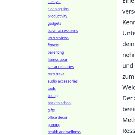
Eine
lifestyle
cleaning tips
ver
productivity
Kenn
gadgets
travel accessories
Unte
tech reviews
dei
fitness
parenting
nehm
fitness gear
und 
car accessories
tech travel
zum 
audio accessories
Welc
tools
biking
Der
back to school
beei
gifts
office decor
Meth
gaming
Ress
health and wellness