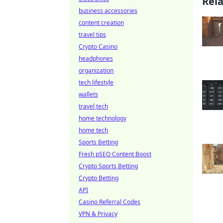
Rel
business accessories
content creation
travel tips
Crypto Casino
headphones
organization
tech lifestyle
wallets
travel tech
home technology
home tech
Sports Betting
Fresh pSEO Content Boost
Crypto Sports Betting
Crypto Betting
API
Casino Referral Codes
VPN & Privacy