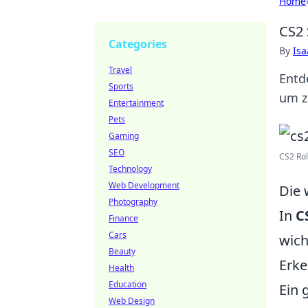
Home
CS2 
Categories
By
Is
Travel
Entd
Sports
um z
Entertainment
Pets
Gaming
SEO
CS2 Rol
Technology
Web Development
Die 
Photography
In
C
Finance
Cars
wich
Beauty
Erke
Health
Education
Ein 
Web Design