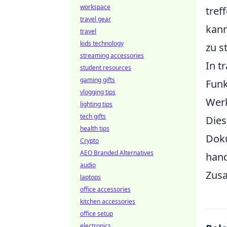
workspace
tref
travel gear
kann
travel
kids technology
zu s
streaming accessories
In t
student resources
gaming gifts
Funk
vlogging tips
Werk
lighting tips
tech gifts
Dies
health tips
Doku
Crypto
AEO Branded Alternatives
hand
audio
Zusa
laptops
office accessories
kitchen accessories
office setup
electronics