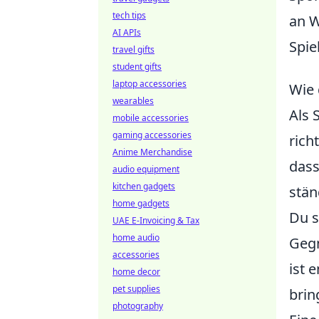
tech tips
an W
AI APIs
Spie
travel gifts
student gifts
laptop accessories
Wie 
wearables
Als 
mobile accessories
gaming accessories
rich
Anime Merchandise
dass
audio equipment
kitchen gadgets
stän
home gadgets
Du s
UAE E-Invoicing & Tax
home audio
Gegn
accessories
ist 
home decor
pet supplies
brin
photography