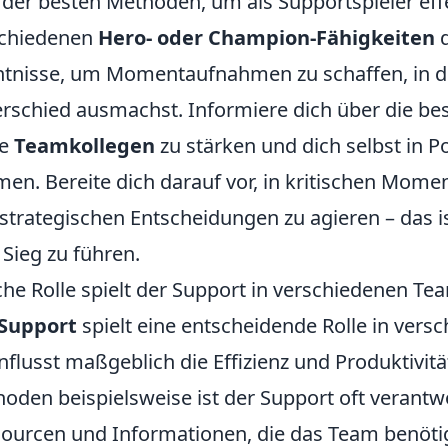
 der besten Methoden, um als Supportspieler effek
schiedenen
Hero- oder Champion-Fähigkeiten
d
tnisse, um Momentaufnahmen zu schaffen, in 
rschied ausmachst. Informiere dich über die bes
ne
Teamkollegen
zu stärken und dich selbst in Po
en. Bereite dich darauf vor, in kritischen Mom
strategischen Entscheidungen zu agieren – das i
Sieg zu führen.
he Rolle spielt der Support in verschiedenen Te
Support
spielt eine entscheidende Rolle in ver
nflusst maßgeblich die Effizienz und Produktivitä
oden beispielsweise ist der Support oft verantwor
ourcen und Informationen, die das Team benöti