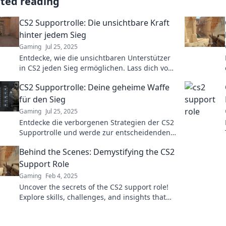
ated reading
CS2 Supportrolle: Die unsichtbare Kraft
hinter jedem Sieg
Gaming
Jul 25, 2025
Entdecke, wie die unsichtbaren Unterstützer
in CS2 jeden Sieg ermöglichen. Lass dich von
Tipps und Strategien inspirieren!
CS2 Supportrolle: Deine geheime Waffe
für den Sieg
Gaming
Jul 25, 2025
Entdecke die verborgenen Strategien der CS2
Supportrolle und werde zur entscheidenden
Waffe für den Sieg im Spiel!
Behind the Scenes: Demystifying the CS2
Support Role
Gaming
Feb 4, 2025
Uncover the secrets of the CS2 support role!
Explore skills, challenges, and insights that
will elevate your game. Dive in now!