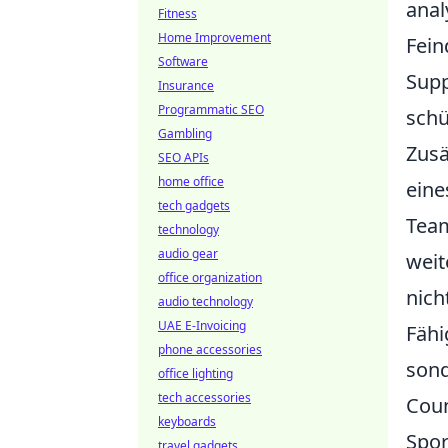
anal
Fitness
Home Improvement
Fein
Software
Supp
Insurance
Programmatic SEO
schü
Gambling
Zusä
SEO APIs
home office
eine
tech gadgets
Team
technology
audio gear
weit
office organization
nich
audio technology
UAE E-Invoicing
Fähi
phone accessories
sond
office lighting
tech accessories
Coun
keyboards
Spor
travel gadgets