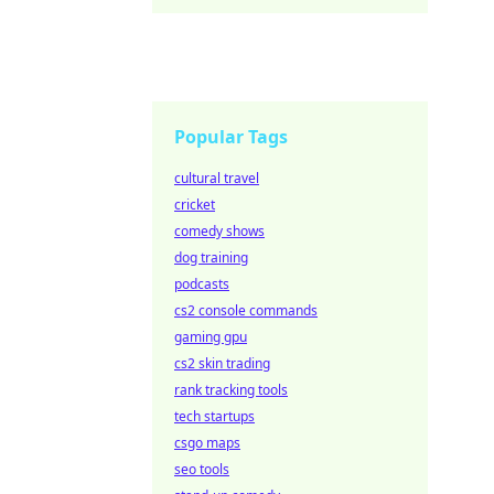
Popular Tags
cultural travel
cricket
comedy shows
dog training
podcasts
cs2 console commands
gaming gpu
cs2 skin trading
rank tracking tools
tech startups
csgo maps
seo tools