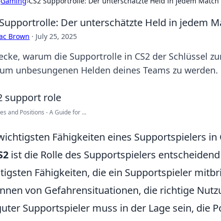
›
Gaming
›
CS2 Supportrolle: Der unterschätzte Held in jedem Match
Supportrolle: Der unterschätzte Held in jedem M
aac Brown
·
July 25, 2025
ecke, warum die Supportrolle in CS2 der Schlüssel zum
um unbesungenen Helden deines Teams zu werden.
es and Positions - A Guide for ...
wichtigsten Fähigkeiten eines Supportspielers in
S2
ist die Rolle des Supportspielers entscheidend
tigsten Fähigkeiten, die ein Supportspieler mitb
nnen von Gefahrensituationen, die richtige Nutz
guter Supportspieler muss in der Lage sein, die 