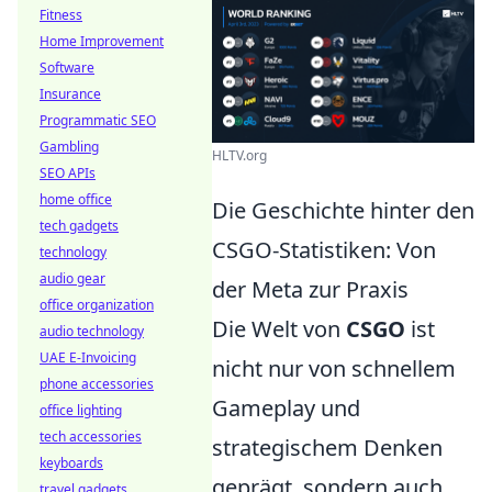
Fitness
Home Improvement
Software
Insurance
Programmatic SEO
Gambling
HLTV.org
SEO APIs
home office
Die Geschichte hinter den
tech gadgets
CSGO-Statistiken: Von
technology
audio gear
der Meta zur Praxis
office organization
Die Welt von
CSGO
ist
audio technology
UAE E-Invoicing
nicht nur von schnellem
phone accessories
Gameplay und
office lighting
tech accessories
strategischem Denken
keyboards
geprägt, sondern auch
travel gadgets