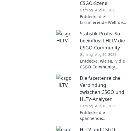
CSGO-Szene
Gaming
Aug 10, 2025
Entdecke die
faszinierende Welt der
HLTV-Statistiken in
Statistik-Profis: So
CSGO und erfahre, wie
sie das Spiel neu
beeinflusst HLTV die
definieren und die
CSGO-Community
Profiszene
Gaming
Aug 10, 2025
beeinflussen!
Entdecke, wie HLTV die
CSGO-Community
prägt und Spieler
Die facettenreiche
beeinflusst! Statistik-
Profis enthüllen
Verbindung
spannende Insights
zwischen CSGO und
und Trends.
HLTV-Analysen
Gaming
Aug 10, 2025
Entdecke die
spannende
Verbindung zwischen
HLTV und CSGO:
CSGO und HLTV-