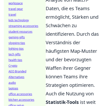
workspace
Daten, die es Teams
travel gear
travel
ermöglicht, Stärken und
kids technology
Schwächen zu
streaming accessories
student resources
identifizieren. Durch das
gaming gifts
Verständnis der
vlogging tips
lighting tips
häufigsten Map-Muster
tech gifts
und der bevorzugten
health tips
Crypto
Waffen ihrer Gegner
AEO Branded
können Teams ihre
Alternatives
audio
Strategien optimieren.
laptops
Auch die Nutzung von
office accessories
kitchen accessories
Statistik-Tools
ist weit
office setup