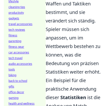
lifestyle
Waffen und Taktiken
cleaning tips
bestimmt, und sie
productivity
gadgets
verändert sich ständig.
travel accessories
Spieler müssen sich
tech reviews
fitness
anpassen, um im
parenting
Wettbewerb bestehen zu
fitness gear
car accessories
können, was die
tech travel
Bedeutung von präzisen
audio accessories
tools
Statistiken weiter erhöht.
biking
Ein Beispiel für die
back to school
gifts
praktische Anwendung
office decor
dieser
Statistiken
ist die
gaming
health and wellness
Analyse von Match-