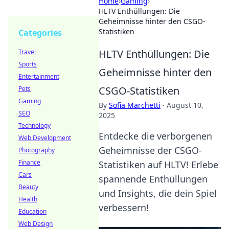
Home
›
Gaming
›
HLTV Enthüllungen: Die
Geheimnisse hinter den CSGO-
Statistiken
Categories
HLTV Enthüllungen: Die
Travel
Sports
Geheimnisse hinter den
Entertainment
CSGO-Statistiken
Pets
Gaming
By
Sofia Marchetti
·
August 10,
SEO
2025
Technology
Entdecke die verborgenen
Web Development
Geheimnisse der CSGO-
Photography
Finance
Statistiken auf HLTV! Erlebe
Cars
spannende Enthüllungen
Beauty
und Insights, die dein Spiel
Health
verbessern!
Education
Web Design