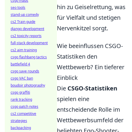
csgo maps
hin zu Geiselrettung, was
seo tools
stand-up comedy
für Vielfalt und stetigen
cs2 Train guide
Nervenkitzel sorgt.
django development
cs2 toxicity reports
full-stack development
Wie beeinflussen CSGO-
cs2 aim training
Statistiken den
csgo flashbang tactics
battlefield 4
Wettbewerb? Ein tieferer
csgo save rounds
Einblick
csgo VAC ban
boudoir photography
Die
CSGO-Statistiken
csgo graffiti
spielen eine
rank tracking
csgo patch notes
entscheidende Rolle im
cs2 competitive
Wettbewerbsumfeld der
strategies
backpacking
beliebten Ego-Shooter-