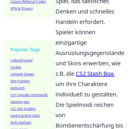
Spiel, das taktisches
Casino Referral Codes
VPN & Privacy
Denken und schnelles
Handeln erfordert.
Spieler können
einzigartige
Popular Tags
Ausrüstungsgegenstände
cultural travel
und Skins erwerben, wie
cricket
z.B. die
CS2 Stash Box
,
comedy shows
dog training
um ihre Charaktere
podcasts
individuell zu gestalten.
cs2 console commands
gaming gpu
Die Spielmodi reichen
cs2 skin trading
von
rank tracking tools
tech startups
Bombenentschärfung bis