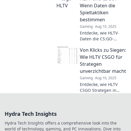
Analysen! Taktiken,
Wenn Daten die
Statistiken und
Spieltaktiken
Insights, die dein
bestimmen
Gameplay
Gaming
Aug 10, 2025
revolutionieren
Entdecke, wie HLTV-
werden!
Daten die CS:GO-
Spieltaktiken
Von Klicks zu Siegen:
revolutionieren!
Strategien, Insights
Wie HLTV CSGO für
und Tipps für den
Strategen
ultimativen Gameplay-
unverzichtbar macht
Vorteil.
Gaming
Aug 10, 2025
Entdecke, wie HLTV
CSGO Strategen in
Siege verwandelt!
Tipps und Tricks für
deinen Erfolg im Spiel
Hydra Tech Insights
– jetzt klicken und
lernen!
Hydra Tech Insights offers a comprehensive look into the
world of technology, gaming, and PC innovations. Dive into